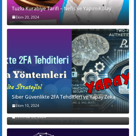
Tuzlu Kurabiye Tarifi – Nefis ve YapımıKolay
Ekim 20, 2024
Siber Güvenlikte 2FA Tehditleri ve Yapay Zeka
Ekim 10, 2024
Kadınlar için Programlar ve Kurslar
Temmuz 20, 2024