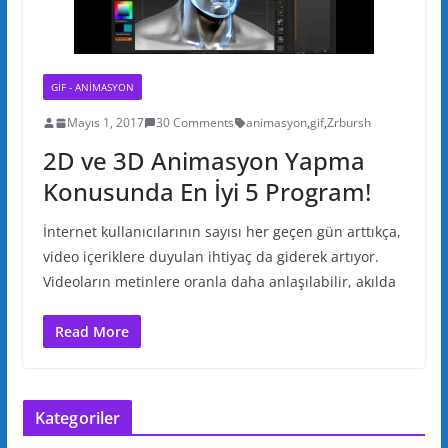
GIF - ANIMASYON
Mayıs 1, 2017
30 Comments
animasyon
,
gif
,
Zrbursh
2D ve 3D Animasyon Yapma
Konusunda En İyi 5 Program!
İnternet kullanıcılarının sayısı her geçen gün arttıkça,
video içeriklere duyulan ihtiyaç da giderek artıyor.
Videoların metinlere oranla daha anlaşılabilir, akılda
Read More
Kategoriler