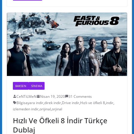
BAKSEN
SINEMA
CeNTiLMeN
Nisan 19, 2020
31 Comments
Bilgisayara indir
,
direk indir
,
Drive indir
,
Hızlı ve öfkeli 8
,
indir
,
izlemeden indir
,
orijinal
,
orjinal
Hızlı Ve Öfkeli 8 İndir Türkçe
Dublaj