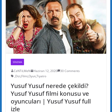
SINEMA
CeNTiLMeN
Haziran 12, 2020
30 Comments
,
Dizi
,
Filmi
,
Oyun
,
Tiyatro
Yusuf Yusuf nerede çekildi?
Yusuf Yusuf filmi konusu ve
oyuncuları | Yusuf Yusuf full
izle