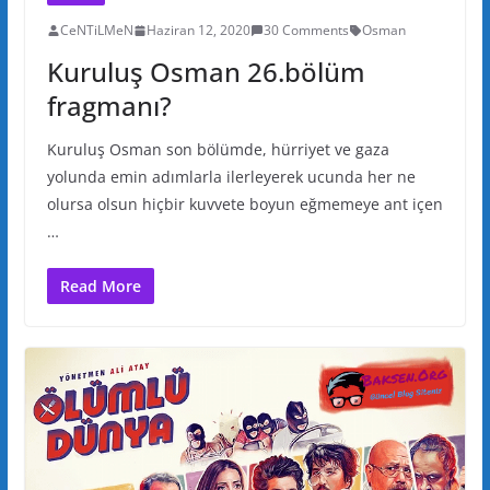
CeNTiLMeN
Haziran 12, 2020
30 Comments
Osman
Kuruluş Osman 26.bölüm
fragmanı?
Kuruluş Osman son bölümde, hürriyet ve gaza
yolunda emin adımlarla ilerleyerek ucunda her ne
olursa olsun hiçbir kuvvete boyun eğmemeye ant içen
…
Read More