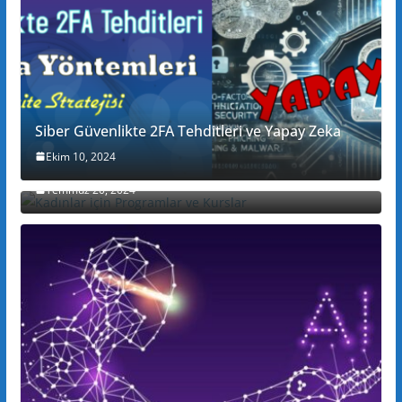
Siber Güvenlikte 2FA Tehditleri ve Yapay Zeka
Ekim 10, 2024
Kadınlar için Programlar ve Kurslar
Temmuz 20, 2024