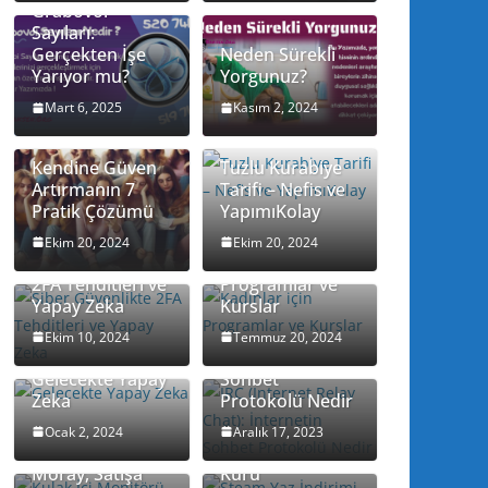
Grabovoi
Sayıları:
Gerçekten İşe
Neden Sürekli
Yarıyor mu?
Yorgunuz?
Mart 6, 2025
Kasım 2, 2024
Kendine Güven
Tuzlu Kurabiye
Artırmanın 7
Tarifi – Nefis ve
Pratik Çözümü
YapımıKolay
Ekim 20, 2024
Ekim 20, 2024
Siber Güvenlikte
Kadınlar için
2FA Tehditleri ve
Programlar ve
Yapay Zeka
Kurslar
IRC (Internet
Relay Chat):
Ekim 10, 2024
Temmuz 20, 2024
İnternetin
Gelecekte Yapay
Sohbet
Zeka
Protokolü Nedir
Steam Yaz
Kulak İçi
İndirimi 2023
Ocak 2, 2024
Aralık 17, 2023
Monitörü Razer
Sonrası Dolar
Moray, Satışa
Kuru