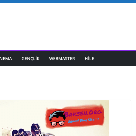
INEMA
GENÇLIK
WEBMASTER
HILE