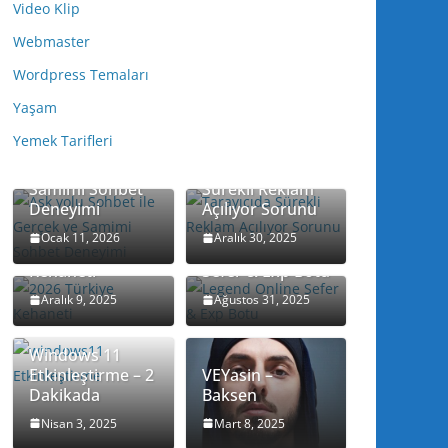
Video Klip
Webmaster
Wordpress Temaları
Yaşam
Yemek Tarifleri
Ask yolu Sohbet
ile Gerçek ve
Tarayıcıda
Samimi Sohbet
Sürekli Reklam
Deneyimi
Açılıyor Sorunu
Ocak 11, 2026
Aralık 30, 2025
2026 Türkiye
Legend Online
Kehaneti
Sefer & Exp Botu
Aralık 9, 2025
Ağustos 31, 2025
Windows 11
Etkinleştirme – 2
VEYasin –
Dakikada
Baksen
Nisan 3, 2025
Mart 8, 2025