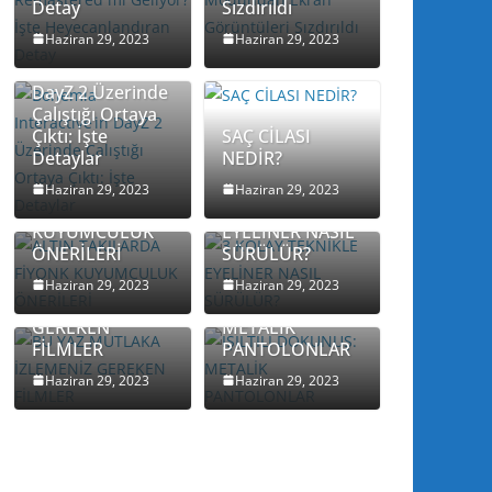
Detay
Sızdırıldı
Haziran 29, 2023
Haziran 29, 2023
Bohemia
Interactive’in
DayZ 2 Üzerinde
Çalıştığı Ortaya
Çıktı: İşte
SAÇ CİLASI
Detaylar
NEDİR?
ALTIN
TAKILARDA
3 KOLAY
Haziran 29, 2023
Haziran 29, 2023
FİYONK
TEKNİKLE
KUYUMCULUK
EYELİNER NASIL
ÖNERİLERİ
SÜRÜLÜR?
BU YAZ
MUTLAKA
IŞILTILI
Haziran 29, 2023
Haziran 29, 2023
İZLEMENİZ
DOKUNUŞ:
GEREKEN
METALİK
FİLMLER
PANTOLONLAR
Haziran 29, 2023
Haziran 29, 2023