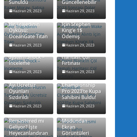
Sunuldu
Güncellenebilir
Remedy, Alan
Haziran 29, 2023
Haziran 29, 2023
Wake
Açılışındaki Alıntı
Bir Trajedinin
İçin Stephen
Öyküsü:
King’e 1$
OceanGate Titan
Ödemiş
Point Blank’in
Haziran 29, 2023
Haziran 29, 2023
Çöl Temalı
System Shock –
Haritası: Çöl
İnceleme
Fırtınası
Haziran 29, 2023
Haziran 29, 2023
PlayStation
Plus’ın Temmuz
eFootball
Ayı Ücretsiz
Championship
Oyunları
Pro 2023’te Kupa
Sızdırıldı
Sahibini Buldu!
Haziran 29, 2023
Haziran 29, 2023
Red Dead
Fortnite’ın Resmi
Redemption
Birinci Şahıs
Remastered mı
Modundan
Geliyor? İşte
Ekran
Heyecanlandıran
Görüntüleri