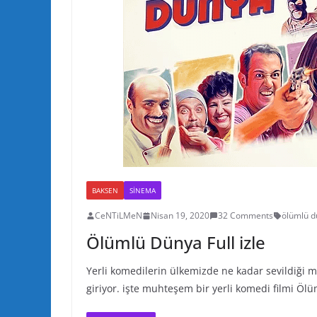
BAKSEN
SINEMA
CeNTiLMeN
Nisan 19, 2020
32 Comments
ölümlü d
Ölümlü Dünya Full izle
Yerli komedilerin ülkemizde ne kadar sevildiği m
giriyor. işte muhteşem bir yerli komedi filmi Öl