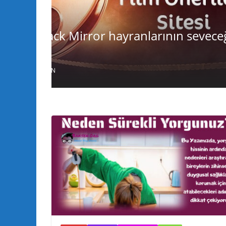
SINEMA
eceği 20
Yusuf Yusuf nerede çekildi?
ve oyuncuları | Yusuf Yusuf f
Haziran 12, 2020
CeNTiLMeN