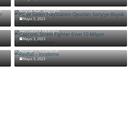
PC’ye Gelen PlayStation Oyunları Sony’ye
or
Büyük Kâr Sağlıyor
Mayıs 5, 2023
Capcom, Street Fighter 6’nın 10 Milyon
Satmasını Bekliyor
Mayıs 3, 2023
r
Redfall – İnceleme
Mayıs 3, 2023