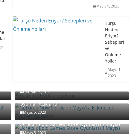
end
Mayıs 1, 2023
Turşu
Neden
ne
Eriyor?
ları
Sebepleri
21
ve
Önleme
Yolları
Mayıs 1,
2023
System Shock – İnceleme
Haziran 29, 2023
lli
GeForce Now Servisine Mayıs’ta Eklenecek
Oyunlar Açıklandı
Mayıs 5, 2023
Ücretsiz Epic Games Store Oyunları (4 Mayıs)
Mayıs 5, 2023