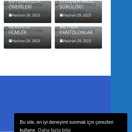
KUYUMCULUK
EYELİNER NASIL
ÖNERİLERİ
SÜRÜLÜR?
BU YAZ
MUTLAKA
IŞILTILI
Haziran 29, 2023
Haziran 29, 2023
İZLEMENİZ
DOKUNUŞ:
GEREKEN
METALİK
FİLMLER
PANTOLONLAR
Haziran 29, 2023
Haziran 29, 2023
Bu site, en iyi deneyimi sunmak için çerezleri
kullanır.
Daha fazla bilgi