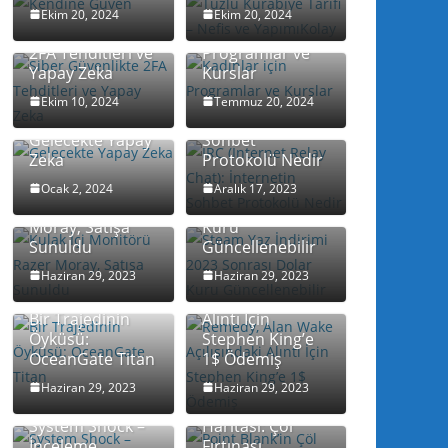
Ekim 20, 2024
Ekim 20, 2024
Siber Güvenlikte
Kadınlar için
2FA Tehditleri ve
Programlar ve
Yapay Zeka
Kurslar
IRC (Internet
Relay Chat):
Ekim 10, 2024
Temmuz 20, 2024
İnternetin
Gelecekte Yapay
Sohbet
Zeka
Protokolü Nedir
Steam Yaz
Kulak İçi
İndirimi 2023
Ocak 2, 2024
Aralık 17, 2023
Monitörü Razer
Sonrası Dolar
Moray, Satışa
Kuru
Sunuldu
Güncellenebilir
Haziran 29, 2023
Haziran 29, 2023
Remedy, Alan
Wake Açılışındaki
Bir Trajedinin
Alıntı İçin
Öyküsü:
Stephen King’e
OceanGate Titan
1$ Ödemiş
Point Blank’in
Haziran 29, 2023
Haziran 29, 2023
Çöl Temalı
System Shock –
Haritası: Çöl
İnceleme
Fırtınası