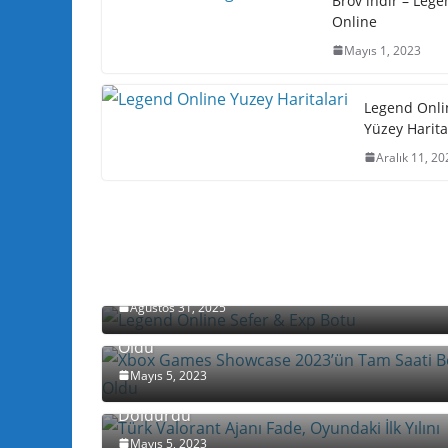
Brov indir – Leg
Online
Mayıs 1, 2023
Legend Onli
Yüzey Harita
Aralık 11, 20
Legend Online Sefer & Exp Botu
Ağustos 31, 2025
Xbox Games Showcase 2023’ün Tam Saati Be
Oldu
Mayıs 5, 2023
Türk Valorant Ajanı Fade, Oyundaki İlk Yılını
Doldurdu
Mayıs 5, 2023