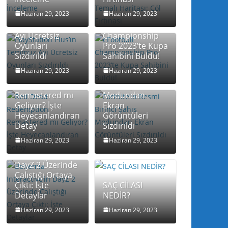
Haziran 29, 2023
Haziran 29, 2023
PlayStation
Plus’ın Temmuz
eFootball
Ayı Ücretsiz
Championship
Oyunları
Pro 2023’te Kupa
Sızdırıldı
Sahibini Buldu!
Haziran 29, 2023
Haziran 29, 2023
Red Dead
Fortnite’ın Resmi
Redemption
Birinci Şahıs
Remastered mı
Modundan
Geliyor? İşte
Ekran
Heyecanlandıran
Görüntüleri
Detay
Sızdırıldı
Haziran 29, 2023
Haziran 29, 2023
Bohemia
Interactive’in
DayZ 2 Üzerinde
Çalıştığı Ortaya
Çıktı: İşte
SAÇ CİLASI
Detaylar
NEDİR?
ALTIN
TAKILARDA
3 KOLAY
Haziran 29, 2023
Haziran 29, 2023
FİYONK
TEKNİKLE