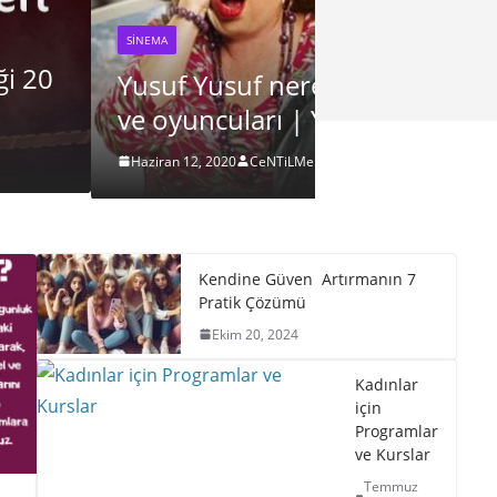
 Yusuf Yusuf filmi konusu
SINEMA
ull izle
Kuruluş Os
Haziran 12, 2020
C
Kendine Güven Artırmanın 7
Pratik Çözümü
Ekim 20, 2024
Kadınlar
için
Programlar
ve Kurslar
Temmuz