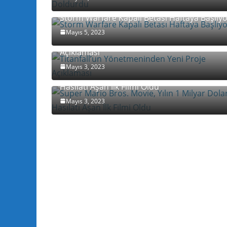
Storm Warfare Kapalı Betası Haftaya Başlıy
Mayıs 5, 2023
Titanfall’un Yönetmeninden Yeni Proje
Açıklaması
Mayıs 3, 2023
Super Mario Bros. Movie, Yılın 1 Milyar Dola
Hasılatı Aşan İlk Filmi Oldu
Mayıs 3, 2023