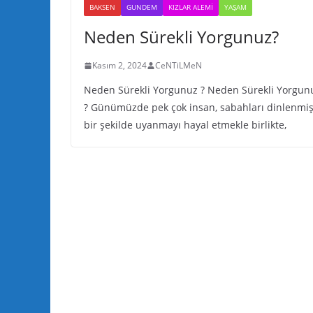
BAKSEN
GUNDEM
KIZLAR ALEMI
YAŞAM
Neden Sürekli Yorgunuz?
Kasım 2, 2024
CeNTiLMeN
Neden Sürekli Yorgunuz ? Neden Sürekli Yorgun
? Günümüzde pek çok insan, sabahları dinlenmi
bir şekilde uyanmayı hayal etmekle birlikte,