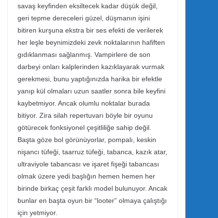
savaş keyfinden eksiltecek kadar düşük değil,
geri tepme dereceleri güzel, düşmanın işini
bitiren kurşuna ekstra bir ses efekti de verilerek
her leşle beynimizdeki zevk noktalarının hafiften
gıdıklanması sağlanmış. Vampirlere de son
darbeyi onları kalplerinden kazıklayarak vurmak
gerekmesi, bunu yaptığınızda harika bir efektle
yanıp kül olmaları uzun saatler sonra bile keyfini
kaybetmiyor. Ancak olumlu noktalar burada
bitiyor. Zira silah repertuvarı böyle bir oyunu
götürecek fonksiyonel çeşitliliğe sahip değil.
Başta göze bol görünüyorlar, pompalı, keskin
nişancı tüfeği, taarruz tüfeği, tabanca, kazık atar,
ultraviyole tabancası ve işaret fişeği tabancası
olmak üzere yedi başlığın hemen hemen her
birinde birkaç çeşit farklı model bulunuyor. Ancak
bunlar en başta oyun bir “looter” olmaya çalıştığı
için yetmiyor.