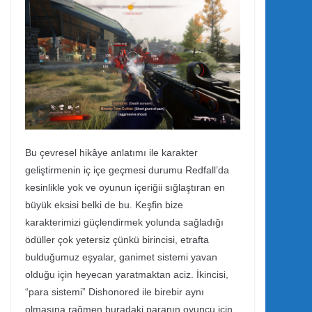
Bu çevresel hikâye anlatımı ile karakter
geliştirmenin iç içe geçmesi durumu Redfall’da
kesinlikle yok ve oyunun içeriğii sığlaştıran en
büyük eksisi belki de bu. Keşfin bize
karakterimizi güçlendirmek yolunda sağladığı
ödüller çok yetersiz çünkü birincisi, etrafta
bulduğumuz eşyalar, ganimet sistemi yavan
olduğu için heyecan yaratmaktan aciz. İkincisi,
“para sistemi” Dishonored ile birebir aynı
olmasına rağmen buradaki paranın oyuncu için