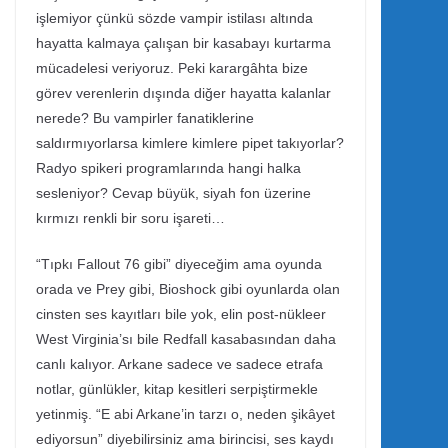
işlemiyor çünkü sözde vampir istilası altında
hayatta kalmaya çalışan bir kasabayı kurtarma
mücadelesi veriyoruz. Peki karargâhta bize
görev verenlerin dışında diğer hayatta kalanlar
nerede? Bu vampirler fanatiklerine
saldırmıyorlarsa kimlere kimlere pipet takıyorlar?
Radyo spikeri programlarında hangi halka
sesleniyor? Cevap büyük, siyah fon üzerine
kırmızı renkli bir soru işareti…
“Tıpkı Fallout 76 gibi” diyeceğim ama oyunda
orada ve Prey gibi, Bioshock gibi oyunlarda olan
cinsten ses kayıtları bile yok, elin post-nükleer
West Virginia’sı bile Redfall kasabasından daha
canlı kalıyor. Arkane sadece ve sadece etrafa
notlar, günlükler, kitap kesitleri serpiştirmekle
yetinmiş. “E abi Arkane’in tarzı o, neden şikâyet
ediyorsun” diyebilirsiniz ama birincisi, ses kaydı