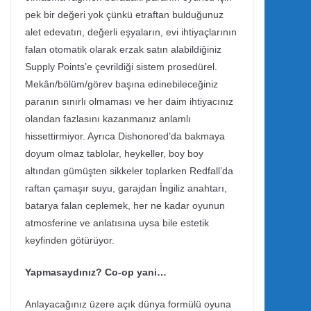
pek bir değeri yok çünkü etraftan bulduğunuz
alet edevatın, değerli eşyaların, evi ihtiyaçlarının
falan otomatik olarak erzak satın alabildiğiniz
Supply Points’e çevrildiği sistem prosedürel.
Mekân/bölüm/görev başına edinebileceğiniz
paranın sınırlı olmaması ve her daim ihtiyacınız
olandan fazlasını kazanmanız anlamlı
hissettirmiyor. Ayrıca Dishonored’da bakmaya
doyum olmaz tablolar, heykeller, boy boy
altından gümüşten sikkeler toplarken Redfall’da
raftan çamaşır suyu, garajdan İngiliz anahtarı,
batarya falan ceplemek, her ne kadar oyunun
atmosferine ve anlatısına uysa bile estetik
keyfinden götürüyor.
Yapmasaydınız? Co-op yani…
Anlayacağınız üzere açık dünya formülü oyuna