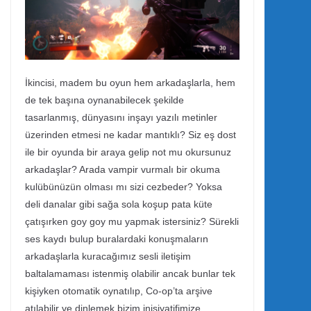
İkincisi, madem bu oyun hem arkadaşlarla, hem
de tek başına oynanabilecek şekilde
tasarlanmış, dünyasını inşayı yazılı metinler
üzerinden etmesi ne kadar mantıklı? Siz eş dost
ile bir oyunda bir araya gelip not mu okursunuz
arkadaşlar? Arada vampir vurmalı bir okuma
kulübünüzün olması mı sizi cezbeder? Yoksa
deli danalar gibi sağa sola koşup pata küte
çatışırken goy goy mu yapmak istersiniz? Sürekli
ses kaydı bulup buralardaki konuşmaların
arkadaşlarla kuracağımız sesli iletişim
baltalamaması istenmiş olabilir ancak bunlar tek
kişiyken otomatik oynatılıp, Co-op’ta arşive
atılabilir ve dinlemek bizim inisiyatifimize