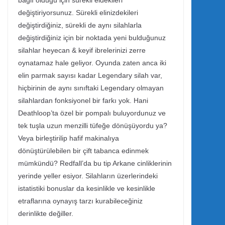
bağlı olduğu için sürekli eldekileri
değiştiriyorsunuz. Sürekli elinizdekileri
değiştirdiğiniz, sürekli de aynı silahlarla
değiştirdiğiniz için bir noktada yeni bulduğunuz
silahlar heyecan & keyif ibrelerinizi zerre
oynatamaz hale geliyor. Oyunda zaten anca iki
elin parmak sayısı kadar Legendary silah var,
hiçbirinin de aynı sınıftaki Legendary olmayan
silahlardan fonksiyonel bir farkı yok. Hani
Deathloop’ta özel bir pompalı buluyordunuz ve
tek tuşla uzun menzilli tüfeğe dönüşüyordu ya?
Veya birleştirilip hafif makinalıya
dönüştürülebilen bir çift tabanca edinmek
mümkündü? Redfall’da bu tip Arkane cinliklerinin
yerinde yeller esiyor. Silahların üzerlerindeki
istatistiki bonuslar da kesinlikle ve kesinlikle
etraflarına oynayış tarzı kurabileceğiniz
derinlikte değiller.