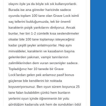
olayını öyle ya da böyle sık sık kullanıyorlardı.
Burada ise ana görevler haricinde sadece
oyunda toplam 100 tane olan Grave Lock isimli
saç tellerini bulduğumuzda, tek bir önemli
karakterin psişik yankılarını dinliyoruz. Ancak
bunlar, her biri 1-2 cümlelik kısa seslendirmeler
olsalar bile 100 tane toplamayı isteyeceğiniz
kadar çeşitli şeyler anlatmıyorlar. Hep aynı
minvaldeler, karakterin ve kasabanın başına
gelenlerden yakınan, vampir tanrılarının
zalimliklerinden dem vuran serzenişler sadece.
Topladığınız her 10 tanede bir Grave
Lock’lardan gelen pek anlamsız pasif bonus
güçlense bile kendilerini bir noktada
koyuveriyorsunuz. Ben oyun sürem boyunca 25
tane falan bulabildim çünkü hem bunların
yerlerini oyun içinde öğrenmenin bir yolu
gördüğüm kadarıyla yok hem de sundukları ödül