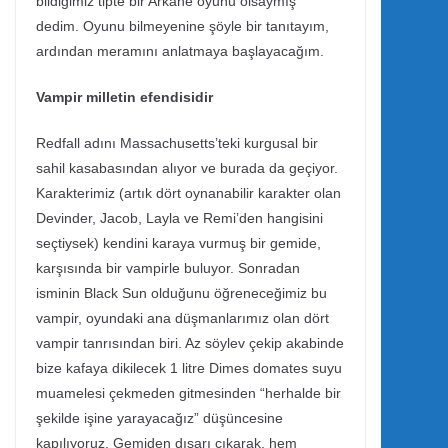
bildiğimiz tipte bir Arkane oyunu olsaymış”
dedim. Oyunu bilmeyenine şöyle bir tanıtayım,
ardından meramını anlatmaya başlayacağım.
Vampir milletin efendisidir
Redfall adını Massachusetts’teki kurgusal bir
sahil kasabasından alıyor ve burada da geçiyor.
Karakterimiz (artık dört oynanabilir karakter olan
Devinder, Jacob, Layla ve Remi’den hangisini
seçtiysek) kendini karaya vurmuş bir gemide,
karşısında bir vampirle buluyor. Sonradan
isminin Black Sun olduğunu öğreneceğimiz bu
vampir, oyundaki ana düşmanlarımız olan dört
vampir tanrısından biri. Az söylev çekip akabinde
bize kafaya dikilecek 1 litre Dimes domates suyu
muamelesi çekmeden gitmesinden “herhalde bir
şekilde işine yarayacağız” düşüncesine
kapılıyoruz. Gemiden dışarı çıkarak, hem