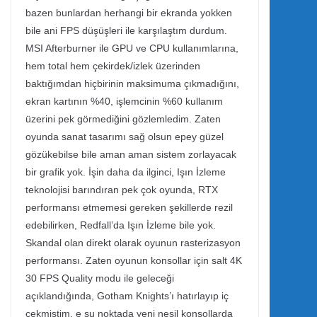
bazen bunlardan herhangi bir ekranda yokken
bile ani FPS düşüşleri ile karşılaştım durdum.
MSI Afterburner ile GPU ve CPU kullanımlarına,
hem total hem çekirdek/izlek üzerinden
baktığımdan hiçbirinin maksimuma çıkmadığını,
ekran kartının %40, işlemcinin %60 kullanım
üzerini pek görmediğini gözlemledim. Zaten
oyunda sanat tasarımı sağ olsun epey güzel
gözükebilse bile aman aman sistem zorlayacak
bir grafik yok. İşin daha da ilginci, Işın İzleme
teknolojisi barındıran pek çok oyunda, RTX
performansı etmemesi gereken şekillerde rezil
edebilirken, Redfall’da Işın İzleme bile yok.
Skandal olan direkt olarak oyunun rasterizasyon
performansı. Zaten oyunun konsollar için salt 4K
30 FPS Quality modu ile geleceği
açıklandığında, Gotham Knights’ı hatırlayıp iç
çekmiştim, e şu noktada yeni nesil konsollarda