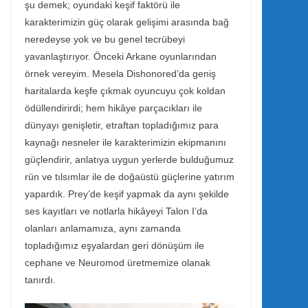
şu demek; oyundaki keşif faktörü ile
karakterimizin güç olarak gelişimi arasında bağ
neredeyse yok ve bu genel tecrübeyi
yavanlaştırıyor. Önceki Arkane oyunlarından
örnek vereyim. Mesela Dishonored’da geniş
haritalarda keşfe çıkmak oyuncuyu çok koldan
ödüllendirirdi; hem hikâye parçacıkları ile
dünyayı genişletir, etraftan topladığımız para
kaynağı nesneler ile karakterimizin ekipmanını
güçlendirir, anlatıya uygun yerlerde bulduğumuz
rün ve tılsımlar ile de doğaüstü güçlerine yatırım
yapardık. Prey’de keşif yapmak da aynı şekilde
ses kayıtları ve notlarla hikâyeyi Talon I’da
olanları anlamamıza, aynı zamanda
topladığımız eşyalardan geri dönüşüm ile
cephane ve Neuromod üretmemize olanak
tanırdı.