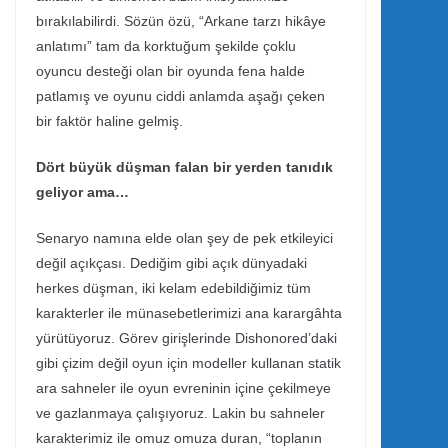
bırakılabilirdi. Sözün özü, “Arkane tarzı hikâye
anlatımı” tam da korktuğum şekilde çoklu
oyuncu desteği olan bir oyunda fena halde
patlamış ve oyunu ciddi anlamda aşağı çeken
bir faktör haline gelmiş.
Dört büyük düşman falan bir yerden tanıdık
geliyor ama…
Senaryo namına elde olan şey de pek etkileyici
değil açıkçası. Dediğim gibi açık dünyadaki
herkes düşman, iki kelam edebildiğimiz tüm
karakterler ile münasebetlerimizi ana karargâhta
yürütüyoruz. Görev girişlerinde Dishonored’daki
gibi çizim değil oyun için modeller kullanan statik
ara sahneler ile oyun evreninin içine çekilmeye
ve gazlanmaya çalışıyoruz. Lakin bu sahneler
karakterimiz ile omuz omuza duran, “toplanın