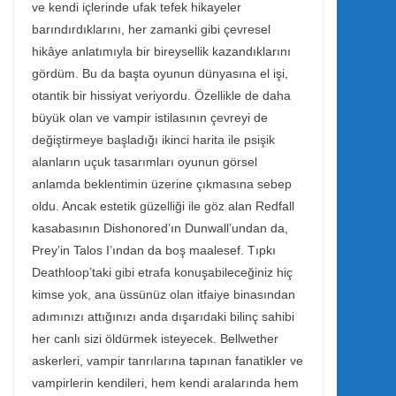
ve kendi içlerinde ufak tefek hikayeler
barındırdıklarını, her zamanki gibi çevresel
hikâye anlatımıyla bir bireysellik kazandıklarını
gördüm. Bu da başta oyunun dünyasına el işi,
otantik bir hissiyat veriyordu. Özellikle de daha
büyük olan ve vampir istilasının çevreyi de
değiştirmeye başladığı ikinci harita ile psişik
alanların uçuk tasarımları oyunun görsel
anlamda beklentimin üzerine çıkmasına sebep
oldu. Ancak estetik güzelliği ile göz alan Redfall
kasabasının Dishonored’ın Dunwall’undan da,
Prey’in Talos I’ından da boş maalesef. Tıpkı
Deathloop’taki gibi etrafa konuşabileceğiniz hiç
kimse yok, ana üssünüz olan itfaiye binasından
adımınızı attığınızı anda dışarıdaki bilinç sahibi
her canlı sizi öldürmek isteyecek. Bellwether
askerleri, vampir tanrılarına tapınan fanatikler ve
vampirlerin kendileri, hem kendi aralarında hem