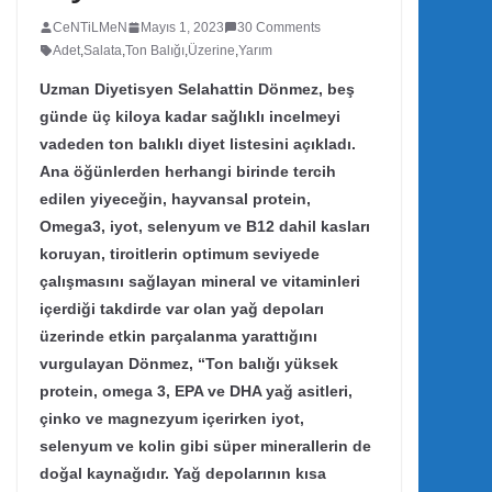
CeNTiLMeN
Mayıs 1, 2023
30 Comments
Adet
,
Salata
,
Ton Balığı
,
Üzerine
,
Yarım
Uzman Diyetisyen Selahattin Dönmez, beş
günde üç kiloya kadar sağlıklı incelmeyi
vadeden ton balıklı diyet listesini açıkladı.
Ana öğünlerden herhangi birinde tercih
edilen yiyeceğin, hayvansal protein,
Omega3, iyot, selenyum ve B12 dahil kasları
koruyan, tiroitlerin optimum seviyede
çalışmasını sağlayan mineral ve vitaminleri
içerdiği takdirde var olan yağ depoları
üzerinde etkin parçalanma yarattığını
vurgulayan Dönmez, “Ton balığı yüksek
protein, omega 3, EPA ve DHA yağ asitleri,
çinko ve magnezyum içerirken iyot,
selenyum ve kolin gibi süper minerallerin de
doğal kaynağıdır. Yağ depolarının kısa