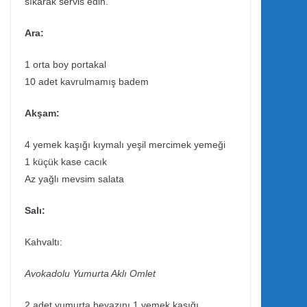
sıkarak servis edin.
Ara:
1 orta boy portakal
10 adet kavrulmamış badem
Akşam:
4 yemek kaşığı kıymalı yeşil mercimek yemeği
1 küçük kase cacık
Az yağlı mevsim salata
Salı:
Kahvaltı:
Avokadolu Yumurta Aklı Omlet
2 adet yumurta beyazını 1 yemek kaşığı