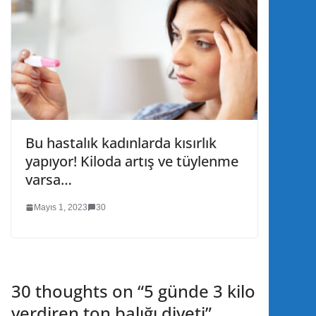
Bu hastalık kadınlarda kısırlık
yapıyor! Kiloda artış ve tüylenme
varsa…
Mayıs 1, 2023
30
30 thoughts on “
5 günde 3 kilo
verdiren ton balığı diyeti
”