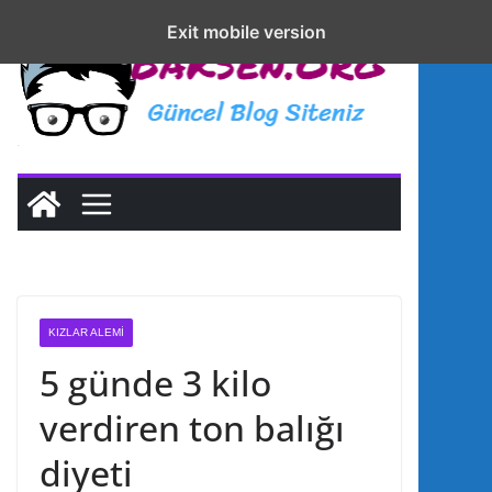
S
sohbet
Exit mobile version
Exit mobile version
k
live
i
p
t
o
c
o
n
t
e
KIZLAR ALEMI
n
5 günde 3 kilo
t
verdiren ton balığı
diyeti