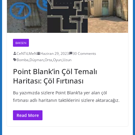
BAKSEN
CeNTiLMeN
Haziran 29, 2023
30 Comments
Bomba
,
Düşman
,
Orta
,
Oyun
,
Uzun
Point Blank’in Çöl Temalı
Haritası: Çöl Fırtınası
Bu yazımızda sizlere Point Blank’ta yer alan çöl
fırtınası adlı haritanın taktiklerini sizlere aktaracağız.
Read More