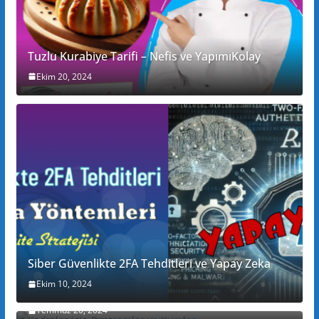
Tuzlu Kurabiye Tarifi – Nefis ve YapımıKolay
Ekim 20, 2024
Siber Güvenlikte 2FA Tehditleri ve Yapay Zeka
Ekim 10, 2024
Kadınlar için Programlar ve Kurslar
Temmuz 20, 2024