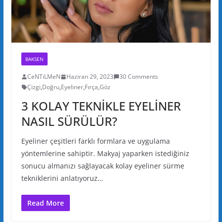
BAKSEN
CeNTiLMeN
Haziran 29, 2023
30 Comments
Çizgi
,
Doğru
,
Eyeliner
,
Fırça
,
Göz
3 KOLAY TEKNİKLE EYELİNER
NASIL SÜRÜLÜR?
Eyeliner çeşitleri farklı formlara ve uygulama
yöntemlerine sahiptir. Makyaj yaparken istediğiniz
sonucu almanızı sağlayacak kolay eyeliner sürme
tekniklerini anlatıyoruz…
Read More