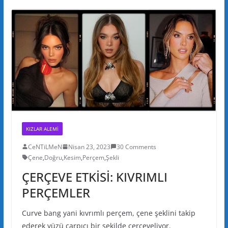
KIZLAR ALEMI
CeNTiLMeN
Nisan 23, 2023
30 Comments
Çene
,
Doğru
,
Kesim
,
Perçem
,
Şekli
ÇERÇEVE ETKİSİ: KIVRIMLI
PERÇEMLER
Curve bang yani kıvrımlı perçem, çene şeklini takip
ederek yüzü çarpıcı bir şekilde çerçeveliyor.