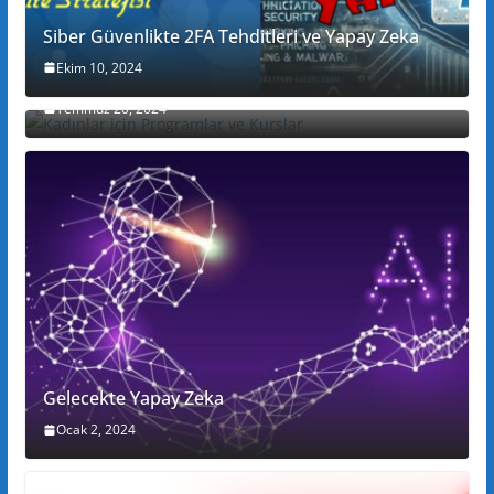
Siber Güvenlikte 2FA Tehditleri ve Yapay Zeka
Ekim 10, 2024
Kadınlar için Programlar ve Kurslar
Temmuz 20, 2024
Gelecekte Yapay Zeka
Ocak 2, 2024