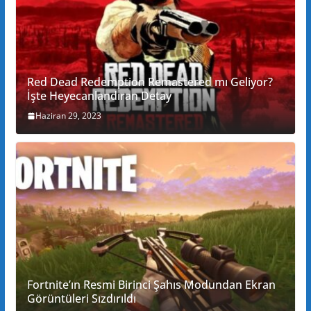
Red Dead Redemption Remastered mı Geliyor?
İşte Heyecanlandıran Detay
Haziran 29, 2023
Fortnite’ın Resmi Birinci Şahıs Modundan Ekran
Görüntüleri Sızdırıldı