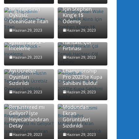
Açılışındaki Alıntı
Bir Trajedinin
İçin Stephen
Öyküsü:
King’e 1$
OceanGate Titan
Ödemiş
Point Blank’in
Haziran 29, 2023
Haziran 29, 2023
Çöl Temalı
System Shock –
Haritası: Çöl
İnceleme
Fırtınası
Haziran 29, 2023
Haziran 29, 2023
PlayStation
Plus’ın Temmuz
eFootball
Ayı Ücretsiz
Championship
Oyunları
Pro 2023’te Kupa
Sızdırıldı
Sahibini Buldu!
Haziran 29, 2023
Haziran 29, 2023
Red Dead
Fortnite’ın Resmi
Redemption
Birinci Şahıs
Remastered mı
Modundan
Geliyor? İşte
Ekran
Heyecanlandıran
Görüntüleri
Detay
Sızdırıldı
Haziran 29, 2023
Haziran 29, 2023
Bohemia