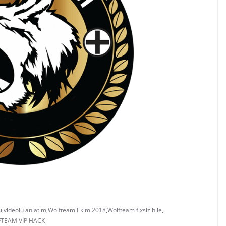
ı
,
videolu anlatım
,
Wolfteam Ekim 2018
,
Wolfteam fixsiz hile
,
TEAM VİP HACK