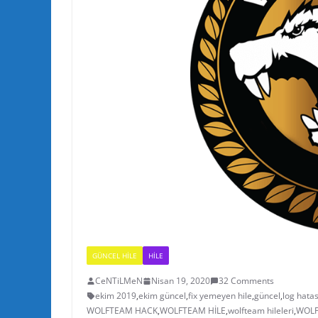
GÜNCEL HILE
HILE
CeNTiLMeN
Nisan 19, 2020
32 Comments
ekim 2019
,
ekim güncel
,
fix yemeyen hile
,
güncel
,
log hatas
WOLFTEAM HACK
,
WOLFTEAM HİLE
,
wolfteam hileleri
,
WOLF