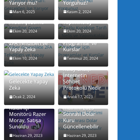
Yarıyor mu?
Yorgunuz?
Kendine Güven
Tuzlu Kurabiye
Mart 6, 2025
Kasım 2, 2024
Artırmanın 7
Tarifi – Nefis ve
Pratik Çözümü
YapımıKolay
Ekim 20, 2024
Ekim 20, 2024
Siber Güvenlikte
Kadınlar için
2FA Tehditleri ve
Programlar ve
Yapay Zeka
Kurslar
Ekim 10, 2024
Temmuz 20, 2024
IRC (Internet
Relay Chat):
İnternetin
Gelecekte Yapay
Sohbet
Zeka
Protokolü Nedir
Ocak 2, 2024
Aralık 17, 2023
Steam Yaz
Kulak İçi
İndirimi 2023
Monitörü Razer
Sonrası Dolar
Moray, Satışa
Kuru
Sunuldu
Güncellenebilir
Remedy, Alan
Haziran 29, 2023
Haziran 29, 2023
Wake