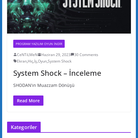
PROGRAM YAZILIM OYUN INDIR
CeNTiLMeN
Haziran 29, 2023
30 Comments
Ekran
,
Hiç
,
İş
,
Oyun
,
System Shock
System Shock – İnceleme
SHODAN’ın Muazzam Dönüşü
Read More
Kategoriler