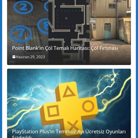
Point Blank’in Çöl Temalı Haritası: Çöl Fırtınası
Haziran 29, 2023
PlayStation Plus’ın Temmuz Ayı Ücretsiz Oyunları
Sızdırıldı