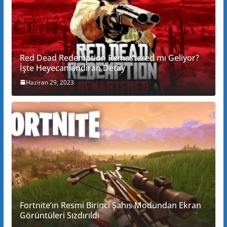
Red Dead Redemption Remastered mı Geliyor?
İşte Heyecanlandıran Detay
Haziran 29, 2023
Fortnite’ın Resmi Birinci Şahıs Modundan Ekran
Görüntüleri Sızdırıldı