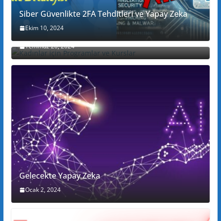
Siber Güvenlikte 2FA Tehditleri ve Yapay Zeka
Ekim 10, 2024
Kadınlar için Programlar ve Kurslar
Temmuz 20, 2024
Gelecekte Yapay Zeka
Ocak 2, 2024