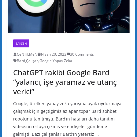
BAKSEN
CeNTiLMeN
Nisan 20, 2023
30 Comments
Bard
,
Çalışan
,
Google
,
Yapay Zeka
ChatGPT rakibi Google Bard
“yalancı, işe yaramaz ve utanç
verici”
Google, üretken yapay zeka yarışına ayak uydurmaya
çalışmak için geçtiğimiz az apar topar Bard sohbet
robotunu tanıtmıştı. Bard’ın hataları daha tanıtım
videosun ortaya çıkmış ve endişeler gündeme
gelmişti. Bazı çalışanlar Bard’ın yetersiz …