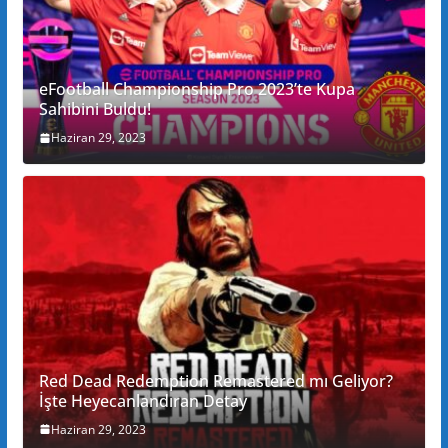
eFootball Championship Pro 2023’te Kupa
Sahibini Buldu!
Haziran 29, 2023
Red Dead Redemption Remastered mı Geliyor?
İşte Heyecanlandıran Detay
Haziran 29, 2023