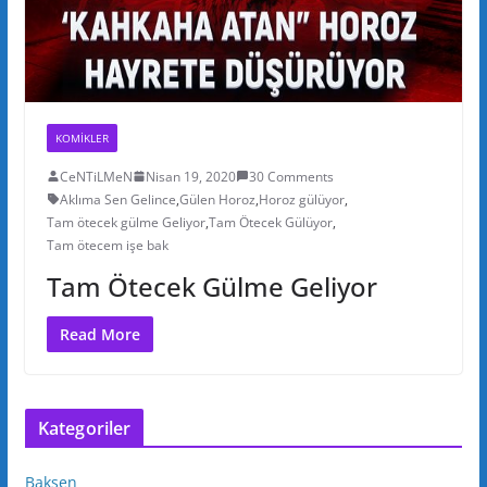
KOMIKLER
CeNTiLMeN
Nisan 19, 2020
30 Comments
Aklıma Sen Gelince
,
Gülen Horoz
,
Horoz gülüyor
,
Tam ötecek gülme Geliyor
,
Tam Ötecek Gülüyor
,
Tam ötecem işe bak
Tam Ötecek Gülme Geliyor
Read More
Kategoriler
Baksen