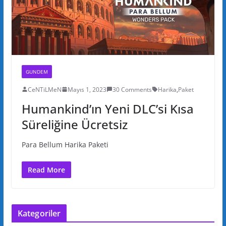
GUNDEM
CeNTiLMeN
Mayıs 1, 2023
30 Comments
Harika
,
Paket
Humankind’ın Yeni DLC’si Kısa
Süreliğine Ücretsiz
Para Bellum Harika Paketi
Read More
Kategoriler