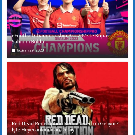
eFootball Championship Pro 2023’te Kupa
Sahibini Buldu!
Haziran 29, 2023
Red Dead Redemption Remastered mı Geliyor?
İşte Heyecanlandıran Detay