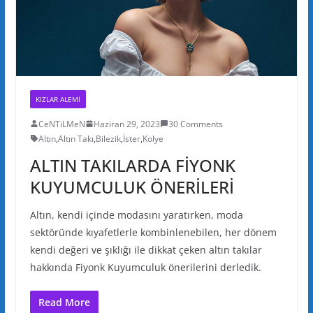
KIZLAR ALEMI
CeNTiLMeN
Haziran 29, 2023
30 Comments
Altın
,
Altın Takı
,
Bilezik
,
İster
,
Kolye
ALTIN TAKILARDA FİYONK
KUYUMCULUK ÖNERİLERİ
Altın, kendi içinde modasını yaratırken, moda
sektöründe kıyafetlerle kombinlenebilen, her dönem
kendi değeri ve şıklığı ile dikkat çeken altın takılar
hakkında Fiyonk Kuyumculuk önerilerini derledik.
Read More