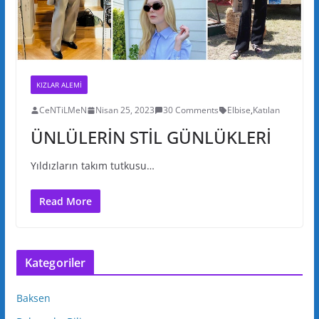
KIZLAR ALEMI
CeNTiLMeN
Nisan 25, 2023
30 Comments
Elbise
,
Katılan
ÜNLÜLERİN STİL GÜNLÜKLERİ
Yıldızların takım tutkusu…
Read More
Kategoriler
Baksen