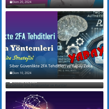
Ekim 20, 2024
Siber Güvenlikte 2FA Tehditleri ve Yapay Zeka
Ekim 10, 2024
Kadınlar için Programlar ve Kurslar
Temmuz 20, 2024