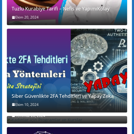
Tuzlu Kurabiye Tarifi – Nefis ve YapımıKolay
Ekim 20, 2024
Siber Güvenlikte 2FA Tehditleri ve Yapay Zeka
Ekim 10, 2024
Kadınlar için Programlar ve Kurslar
Temmuz 20, 2024