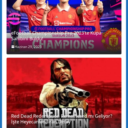
eFootball Championship Pro 2023’te Kupa
Sahibini Buldu!
Haziran 29, 2023
Red Dead Redemption Remastered mı Geliyor?
İşte Heyecanlandıran Detay