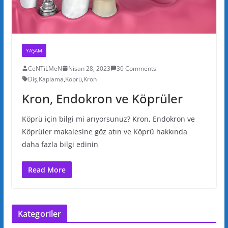
YAŞAM
CeNTiLMeN
Nisan 28, 2023
30 Comments
Diş
,
Kaplama
,
Köprü
,
Kron
Kron, Endokron ve Köprüler
Köprü için bilgi mi arıyorsunuz? Kron, Endokron ve
Köprüler makalesine göz atın ve Köprü hakkında
daha fazla bilgi edinin
Read More
Kategoriler