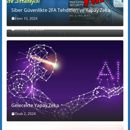
Siber Güvenlikte 2FA Tehditleri ve Yapay Zeka
Ekim 10, 2024
Kadınlar için Programlar ve Kurslar
Temmuz 20, 2024
Gelecekte Yapay Zeka
Ocak 2, 2024