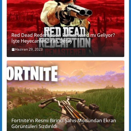
Red Dead Redemption Remastered mı Geliyor?
İşte Heyecanlandıran Detay
Haziran 29, 2023
Fortnite’ın Resmi Birinci Şahıs Modundan Ekran
Görüntüleri Sızdırıldı