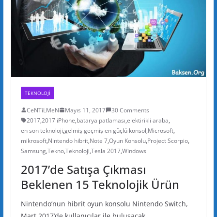
TEKNOLOJI
CeNTiLMeN
Mayıs 11, 2017
30 Comments
2017
,
2017 iPhone
,
batarya patlaması
,
elektirikli araba
,
en son teknoloji
,
gelmiş geçmiş en güçlü konsol
,
Microsoft
,
mikrosoft
,
Nintendo hibrit
,
Note 7
,
Oyun Konsolu
,
Project Scorpio
,
Samsung
,
Tekno
,
Teknoloji
,
Tesla 2017
,
Windows
2017’de Satışa Çıkması
Beklenen 15 Teknolojik Ürün
Nintendo’nun hibrit oyun konsolu Nintendo Switch,
Mart 2017’de kullanıcılar ile buluşacak.