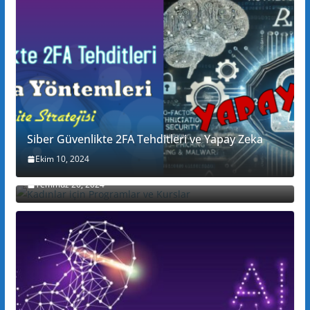
Siber Güvenlikte 2FA Tehditleri ve Yapay Zeka
Ekim 10, 2024
Kadınlar için Programlar ve Kurslar
Temmuz 20, 2024