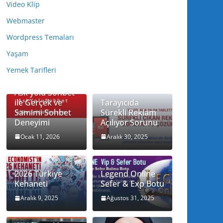
Video Klip
Webmaster
Wordpress Temaları
Yaşam
Yemek Tarifleri
Ask yolu Sohbet
ile Gerçek ve
Tarayıcıda
Samimi Sohbet
Sürekli Reklam
Deneyimi
Açılıyor Sorunu
Ocak 11, 2026
Aralık 30, 2025
2026 Türkiye
Legend Online
Kehaneti
Sefer & Exp Botu
Aralık 9, 2025
Ağustos 31, 2025