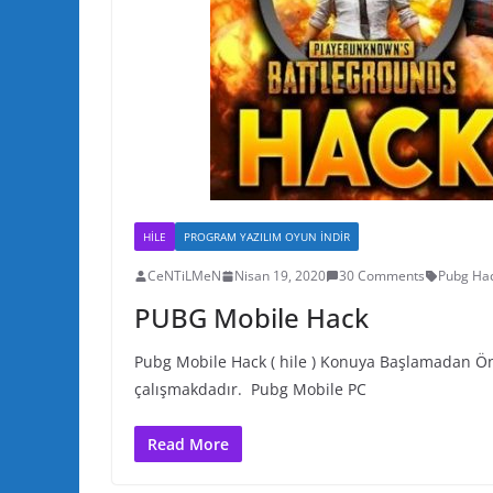
HILE
PROGRAM YAZILIM OYUN INDIR
CeNTiLMeN
Nisan 19, 2020
30 Comments
Pubg Hac
PUBG Mobile Hack
Pubg Mobile Hack ( hile ) Konuya Başlamadan Önc
çalışmakdadır. Pubg Mobile PC
Read More