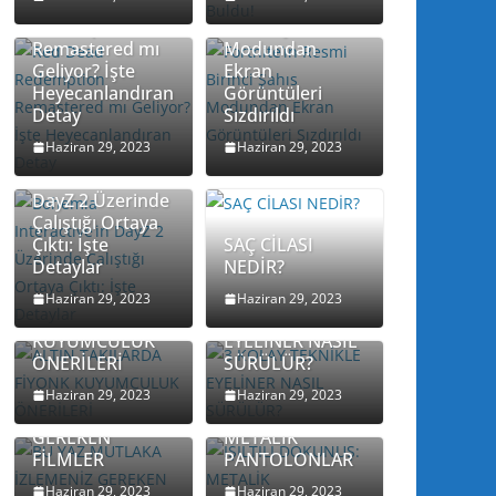
Red Dead
Fortnite’ın Resmi
Redemption
Birinci Şahıs
Remastered mı
Modundan
Geliyor? İşte
Ekran
Heyecanlandıran
Görüntüleri
Detay
Sızdırıldı
Haziran 29, 2023
Haziran 29, 2023
Bohemia
Interactive’in
DayZ 2 Üzerinde
Çalıştığı Ortaya
Çıktı: İşte
SAÇ CİLASI
Detaylar
NEDİR?
ALTIN
TAKILARDA
3 KOLAY
Haziran 29, 2023
Haziran 29, 2023
FİYONK
TEKNİKLE
KUYUMCULUK
EYELİNER NASIL
ÖNERİLERİ
SÜRÜLÜR?
BU YAZ
MUTLAKA
IŞILTILI
Haziran 29, 2023
Haziran 29, 2023
İZLEMENİZ
DOKUNUŞ:
GEREKEN
METALİK
FİLMLER
PANTOLONLAR
Haziran 29, 2023
Haziran 29, 2023