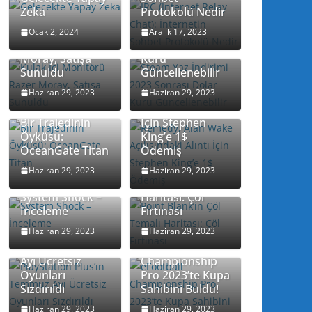
Zeka
Protokolü Nedir
Steam Yaz
Kulak İçi
İndirimi 2023
Ocak 2, 2024
Aralık 17, 2023
Monitörü Razer
Sonrası Dolar
Moray, Satışa
Kuru
Sunuldu
Güncellenebilir
Remedy, Alan
Haziran 29, 2023
Haziran 29, 2023
Wake
Açılışındaki Alıntı
Bir Trajedinin
İçin Stephen
Öyküsü:
King’e 1$
OceanGate Titan
Ödemiş
Point Blank’in
Haziran 29, 2023
Haziran 29, 2023
Çöl Temalı
System Shock –
Haritası: Çöl
İnceleme
Fırtınası
Haziran 29, 2023
Haziran 29, 2023
PlayStation
Plus’ın Temmuz
eFootball
Ayı Ücretsiz
Championship
Oyunları
Pro 2023’te Kupa
Sızdırıldı
Sahibini Buldu!
Haziran 29, 2023
Haziran 29, 2023