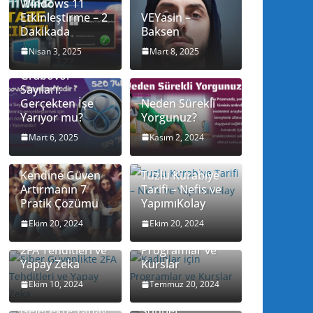
Windows 11
Etkinleştirme – 2
VEYasin –
Dakikada
Baksen
Nisan 3, 2025
Mart 8, 2025
Grabovoi
Sayıları:
Gerçekten İşe
Neden Sürekli
Yarıyor mu?
Yorgunuz?
Mart 6, 2025
Kasım 2, 2024
Kendine Güven
Tuzlu Kurabiye
Artırmanın 7
Tarifi – Nefis ve
Pratik Çözümü
YapımıKolay
Ekim 20, 2024
Ekim 20, 2024
Siber Güvenlikte
Kadınlar için
2FA Tehditleri ve
Programlar ve
Yapay Zeka
Kurslar
IRC (Internet
Relay Chat):
Ekim 10, 2024
Temmuz 20, 2024
İnternetin
Gelecekte Yapay
Sohbet