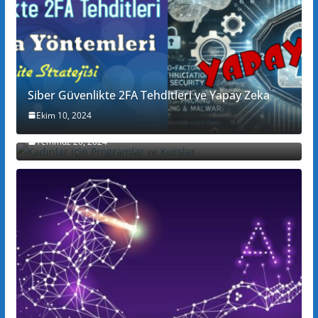
Siber Güvenlikte 2FA Tehditleri ve Yapay Zeka
Ekim 10, 2024
Kadınlar için Programlar ve Kurslar
Temmuz 20, 2024