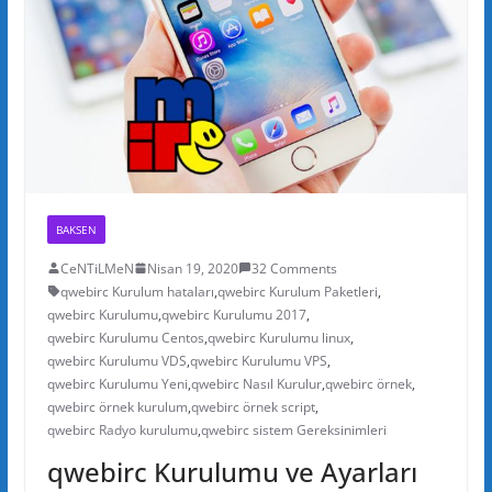
BAKSEN
CeNTiLMeN
Nisan 19, 2020
32 Comments
qwebirc Kurulum hataları
,
qwebirc Kurulum Paketleri
,
qwebirc Kurulumu
,
qwebirc Kurulumu 2017
,
qwebirc Kurulumu Centos
,
qwebirc Kurulumu linux
,
qwebirc Kurulumu VDS
,
qwebirc Kurulumu VPS
,
qwebirc Kurulumu Yeni
,
qwebirc Nasıl Kurulur
,
qwebirc örnek
,
qwebirc örnek kurulum
,
qwebirc örnek script
,
qwebirc Radyo kurulumu
,
qwebirc sistem Gereksinimleri
qwebirc Kurulumu ve Ayarları