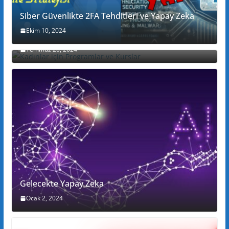
Siber Güvenlikte 2FA Tehditleri ve Yapay Zeka
Ekim 10, 2024
Kadınlar için Programlar ve Kurslar
Temmuz 20, 2024
Gelecekte Yapay Zeka
Ocak 2, 2024