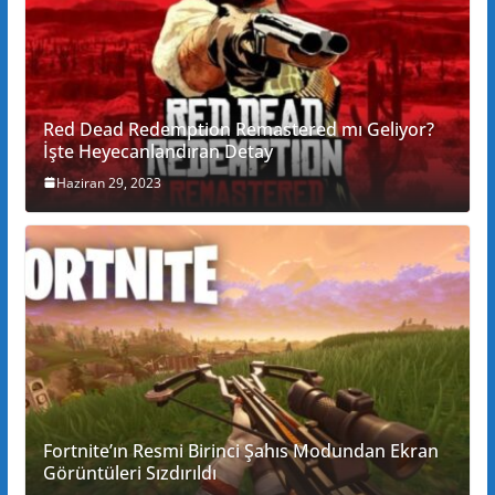
Red Dead Redemption Remastered mı Geliyor?
İşte Heyecanlandıran Detay
Haziran 29, 2023
Fortnite’ın Resmi Birinci Şahıs Modundan Ekran
Görüntüleri Sızdırıldı