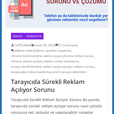
BAKSEN
WEBMASTER
CeNTiLMeN
Aralık 30, 2025
31 Comments
adware nedir
,
bildirim spamları kapatma
,
chrome kendi kendine sekme açıyor
,
chrome reklam virüsü
,
chrome sekme açılıyor
,
reklam virüsü temizleme
,
tarayıcı kendi kendine reklam açıyor
,
tarayıcı reklam sorunu
,
tarayıcıdan reklam kaldırma
,
zararlı tarayıcı eklentileri
Tarayıcıda Sürekli Reklam
Açılıyor Sorunu
Tarayıcıda Sürekli Reklam Açılıyor Sorunu Bu yazıda,
tarayıcıda sürekli reklam açılıyor sorunu nasıl çözülür
sorusuna net, anlaşılır ve uygulanabilir cevaplar