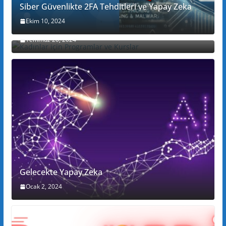
Siber Güvenlikte 2FA Tehditleri ve Yapay Zeka
Ekim 10, 2024
Kadınlar için Programlar ve Kurslar
Temmuz 20, 2024
Gelecekte Yapay Zeka
Ocak 2, 2024