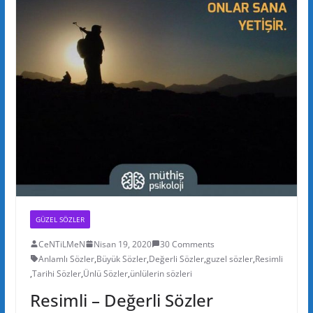
GÜZEL SÖZLER
CeNTiLMeN
Nisan 19, 2020
30 Comments
Anlamlı Sözler
,
Büyük Sözler
,
Değerli Sözler
,
guzel sözler
,
Resimli
,
Tarihi Sözler
,
Ünlü Sözler
,
ünlülerin sözleri
Resimli – Değerli Sözler