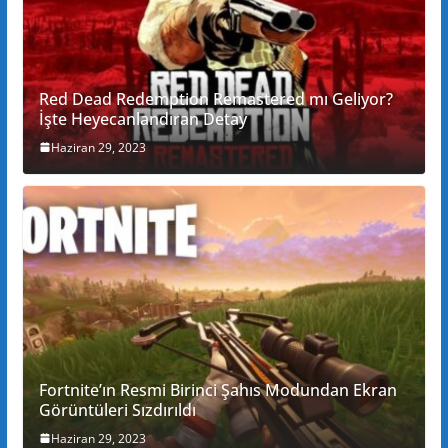
Red Dead Redemption Remastered mı Geliyor?
İşte Heyecanlandıran Detay
Haziran 29, 2023
Fortnite’ın Resmi Birinci Şahıs Modundan Ekran
Görüntüleri Sızdırıldı
Haziran 29, 2023