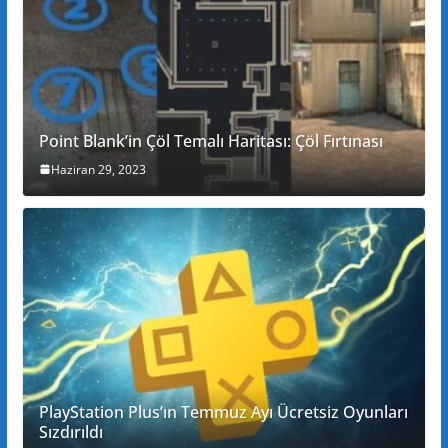
Point Blank’in Çöl Temalı Haritası: Çöl Fırtınası
Haziran 29, 2023
PlayStation Plus’ın Temmuz Ayı Ücretsiz Oyunları
Sızdırıldı