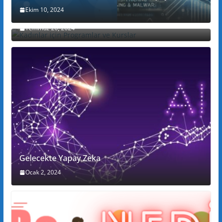
Ekim 10, 2024
Kadınlar için Programlar ve Kurslar
Temmuz 20, 2024
Gelecekte Yapay Zeka
Ocak 2, 2024