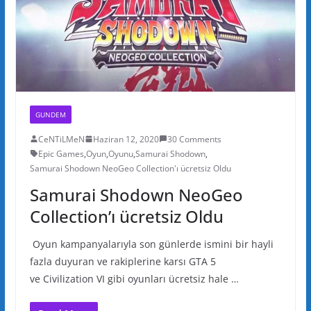
GUNDEM
CeNTiLMeN
Haziran 12, 2020
30 Comments
Epic Games
,
Oyun
,
Oyunu
,
Samurai Shodown
,
Samurai Shodown NeoGeo Collection'ı ücretsiz Oldu
Samurai Shodown NeoGeo
Collection’ı ücretsiz Oldu
Oyun kampanyalarıyla son günlerde ismini bir hayli
fazla duyuran ve rakiplerine karsı GTA 5
ve Civilization VI gibi oyunları ücretsiz hale …