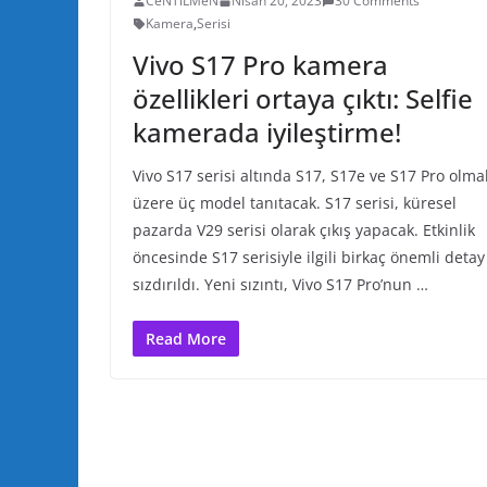
CeNTiLMeN
Nisan 20, 2023
30 Comments
Kamera
,
Serisi
Vivo S17 Pro kamera
özellikleri ortaya çıktı: Selfie
kamerada iyileştirme!
Vivo S17 serisi altında S17, S17e ve S17 Pro olma
üzere üç model tanıtacak. S17 serisi, küresel
pazarda V29 serisi olarak çıkış yapacak. Etkinlik
öncesinde S17 serisiyle ilgili birkaç önemli detay
sızdırıldı. Yeni sızıntı, Vivo S17 Pro’nun …
Read More