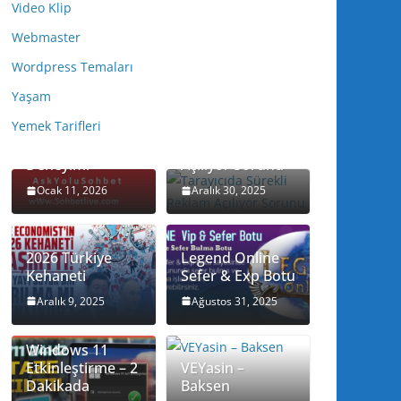
Video Klip
Webmaster
Wordpress Temaları
Yaşam
Ask yolu Sohbet
Yemek Tarifleri
ile Gerçek ve
Tarayıcıda
Samimi Sohbet
Sürekli Reklam
Deneyimi
Açılıyor Sorunu
Ocak 11, 2026
Aralık 30, 2025
2026 Türkiye
Legend Online
Kehaneti
Sefer & Exp Botu
Aralık 9, 2025
Ağustos 31, 2025
Windows 11
Etkinleştirme – 2
VEYasin –
Dakikada
Baksen