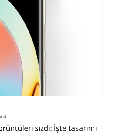
risi
rüntüleri sızdı: İşte tasarımı