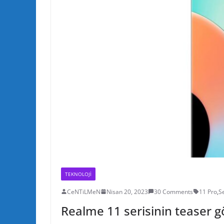
TEKNOLOJI
CeNTiLMeN
Nisan 20, 2023
30 Comments
11 Pro
,
Se
Realme 11 serisinin teaser gö