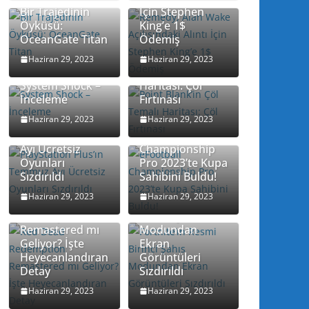
Bir Trajedinin
İçin Stephen
Öyküsü:
King’e 1$
OceanGate Titan
Ödemiş
Point Blank’in
Haziran 29, 2023
Haziran 29, 2023
Çöl Temalı
System Shock –
Haritası: Çöl
İnceleme
Fırtınası
Haziran 29, 2023
Haziran 29, 2023
PlayStation
Plus’ın Temmuz
eFootball
Ayı Ücretsiz
Championship
Oyunları
Pro 2023’te Kupa
Sızdırıldı
Sahibini Buldu!
Haziran 29, 2023
Haziran 29, 2023
Red Dead
Fortnite’ın Resmi
Redemption
Birinci Şahıs
Remastered mı
Modundan
Geliyor? İşte
Ekran
Heyecanlandıran
Görüntüleri
Detay
Sızdırıldı
Haziran 29, 2023
Haziran 29, 2023
Bohemia