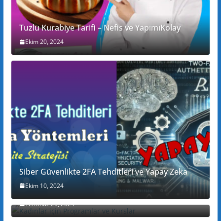
Tuzlu Kurabiye Tarifi – Nefis ve YapımıKolay
Ekim 20, 2024
Siber Güvenlikte 2FA Tehditleri ve Yapay Zeka
Ekim 10, 2024
Kadınlar için Programlar ve Kurslar
Temmuz 20, 2024