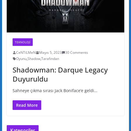
TEKNOLOJI
CeNTiLMeN
Mayıs 5, 2023
30 Comments
Oyunu
,
Shadow
,
Tarafından
Shadowman: Darque Legacy
Duyuruldu
Sahneye çıkma sırası Jack Boniface’e geldi…
Read More
Kategoriler