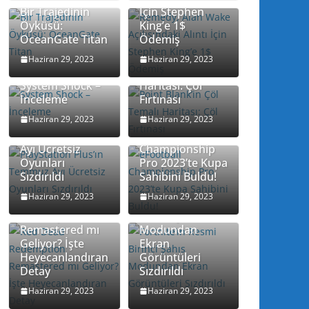
Bir Trajedinin
İçin Stephen
Öyküsü:
King’e 1$
OceanGate Titan
Ödemiş
Point Blank’in
Haziran 29, 2023
Haziran 29, 2023
Çöl Temalı
System Shock –
Haritası: Çöl
İnceleme
Fırtınası
Haziran 29, 2023
Haziran 29, 2023
PlayStation
Plus’ın Temmuz
eFootball
Ayı Ücretsiz
Championship
Oyunları
Pro 2023’te Kupa
Sızdırıldı
Sahibini Buldu!
Haziran 29, 2023
Haziran 29, 2023
Red Dead
Fortnite’ın Resmi
Redemption
Birinci Şahıs
Remastered mı
Modundan
Geliyor? İşte
Ekran
Heyecanlandıran
Görüntüleri
Detay
Sızdırıldı
Haziran 29, 2023
Haziran 29, 2023
Bohemia