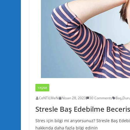
YAŞAM
CeNTiLMeN
Nisan 28, 2023
30 Comments
Baş
,
Dur
Stresle Baş Edebilme Becerisi
Stres için bilgi mi arıyorsunuz? Stresle Baş Edeb
hakkında daha fazla bilgi edinin