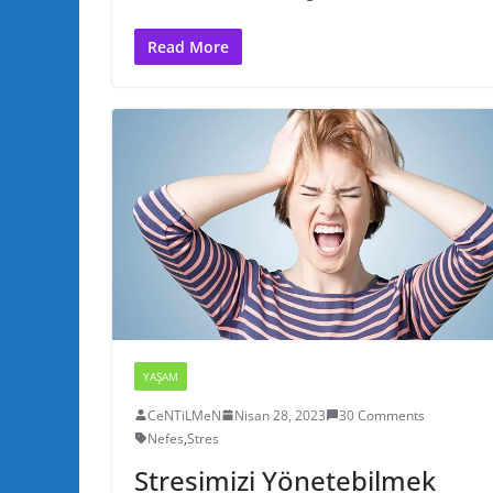
Read More
YAŞAM
CeNTiLMeN
Nisan 28, 2023
30 Comments
Nefes
,
Stres
Stresimizi Yönetebilmek