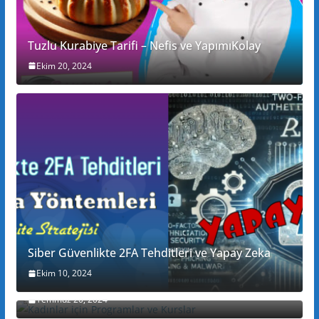
Tuzlu Kurabiye Tarifi – Nefis ve YapımıKolay
Ekim 20, 2024
Siber Güvenlikte 2FA Tehditleri ve Yapay Zeka
Ekim 10, 2024
Kadınlar için Programlar ve Kurslar
Temmuz 20, 2024