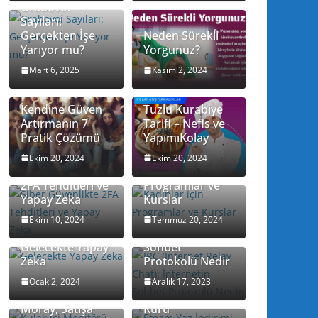
Grabovoi
Sayıları:
Gerçekten İşe
Neden Sürekli
Yarıyor mu?
Yorgunuz?
Mart 6, 2025
Kasım 2, 2024
Kendine Güven
Tuzlu Kurabiye
Artırmanın 7
Tarifi – Nefis ve
Pratik Çözümü
YapımıKolay
Ekim 20, 2024
Ekim 20, 2024
Siber Güvenlikte
Kadınlar için
2FA Tehditleri ve
Programlar ve
Yapay Zeka
Kurslar
IRC (Internet
Relay Chat):
Ekim 10, 2024
Temmuz 20, 2024
İnternetin
Gelecekte Yapay
Sohbet
Zeka
Protokolü Nedir
Steam Yaz
Kulak İçi
İndirimi 2023
Ocak 2, 2024
Aralık 17, 2023
Monitörü Razer
Sonrası Dolar
Moray, Satışa
Kuru