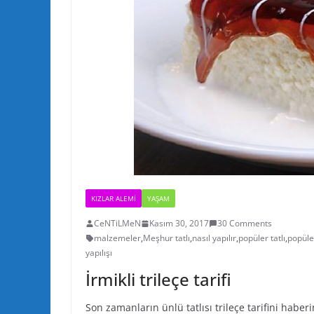
KIZLAR ALEMI
YAŞAM
CeNTiLMeN
Kasım 30, 2017
30 Comments
malzemeler
,
Meşhur tatlı
,
nasıl yapılır
,
popüler tatlı
,
popüler
yapılışı
İrmikli trileçe tarifi
Son zamanların ünlü tatlısı trileçe tarifini haberi