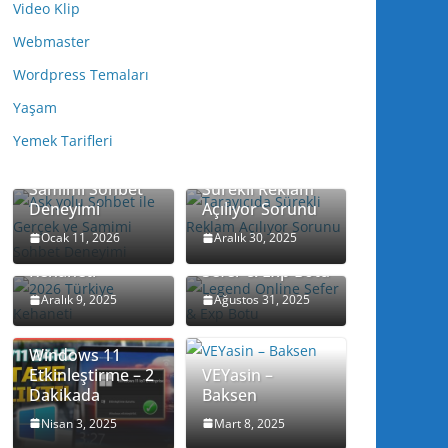
Video Klip
Webmaster
Wordpress Temaları
Yaşam
Yemek Tarifleri
Ask yolu Sohbet
ile Gerçek ve
Tarayıcıda
Samimi Sohbet
Sürekli Reklam
Deneyimi
Açılıyor Sorunu
Ocak 11, 2026
Aralık 30, 2025
2026 Türkiye
Legend Online
Kehaneti
Sefer & Exp Botu
Aralık 9, 2025
Ağustos 31, 2025
Windows 11
Etkinleştirme – 2
VEYasin –
Dakikada
Baksen
Nisan 3, 2025
Mart 8, 2025