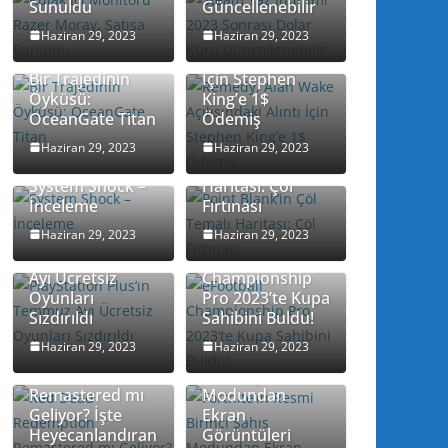
Sunuldu
Güncellenebilir
Remedy, Alan
Haziran 29, 2023
Haziran 29, 2023
Wake
Açılışındaki Alıntı
Bir Trajedinin
İçin Stephen
Öyküsü:
King’e 1$
OceanGate Titan
Ödemiş
Point Blank’in
Haziran 29, 2023
Haziran 29, 2023
Çöl Temalı
System Shock –
Haritası: Çöl
İnceleme
Fırtınası
Haziran 29, 2023
Haziran 29, 2023
PlayStation
Plus’ın Temmuz
eFootball
Ayı Ücretsiz
Championship
Oyunları
Pro 2023’te Kupa
Sızdırıldı
Sahibini Buldu!
Haziran 29, 2023
Haziran 29, 2023
Red Dead
Fortnite’ın Resmi
Redemption
Birinci Şahıs
Remastered mı
Modundan
Geliyor? İşte
Ekran
Heyecanlandıran
Görüntüleri