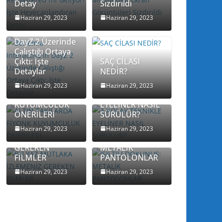
Detay
Sızdırıldı
Haziran 29, 2023
Haziran 29, 2023
Bohemia
Interactive’in
DayZ 2 Üzerinde
Çalıştığı Ortaya
Çıktı: İşte
SAÇ CİLASI
Detaylar
NEDİR?
ALTIN
TAKILARDA
3 KOLAY
Haziran 29, 2023
Haziran 29, 2023
FİYONK
TEKNİKLE
KUYUMCULUK
EYELİNER NASIL
ÖNERİLERİ
SÜRÜLÜR?
BU YAZ
MUTLAKA
IŞILTILI
Haziran 29, 2023
Haziran 29, 2023
İZLEMENİZ
DOKUNUŞ:
GEREKEN
METALİK
FİLMLER
PANTOLONLAR
Haziran 29, 2023
Haziran 29, 2023