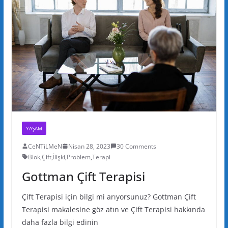
YAŞAM
CeNTiLMeN
Nisan 28, 2023
30 Comments
Blok
,
Çift
,
İlişki
,
Problem
,
Terapi
Gottman Çift Terapisi
Çift Terapisi için bilgi mi arıyorsunuz? Gottman Çift
Terapisi makalesine göz atın ve Çift Terapisi hakkında
daha fazla bilgi edinin