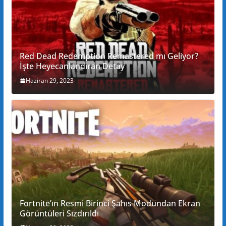
Red Dead Redemption Remastered mı Geliyor?
İşte Heyecanlandıran Detay
Haziran 29, 2023
Fortnite’ın Resmi Birinci Şahıs Modundan Ekran
Görüntüleri Sızdırıldı