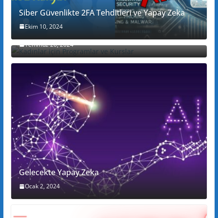
Siber Güvenlikte 2FA Tehditleri ve Yapay Zeka
Ekim 10, 2024
Kadınlar için Programlar ve Kurslar
Temmuz 20, 2024
Gelecekte Yapay Zeka
Ocak 2, 2024