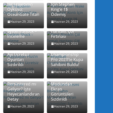
Bir Trajedinin
İçin Stephen
Öyküsü:
King’e 1$
OceanGate Titan
Ödemiş
Point Blank’in
Haziran 29, 2023
Haziran 29, 2023
Çöl Temalı
System Shock –
Haritası: Çöl
İnceleme
Fırtınası
Haziran 29, 2023
Haziran 29, 2023
PlayStation
Plus’ın Temmuz
eFootball
Ayı Ücretsiz
Championship
Oyunları
Pro 2023’te Kupa
Sızdırıldı
Sahibini Buldu!
Haziran 29, 2023
Haziran 29, 2023
Red Dead
Fortnite’ın Resmi
Redemption
Birinci Şahıs
Remastered mı
Modundan
Geliyor? İşte
Ekran
Heyecanlandıran
Görüntüleri
Detay
Sızdırıldı
Haziran 29, 2023
Haziran 29, 2023
Bohemia