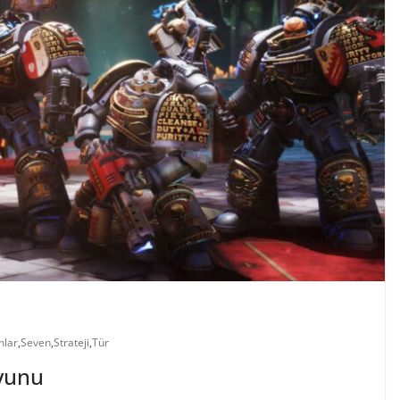
nlar
,
Seven
,
Strateji
,
Tür
yunu