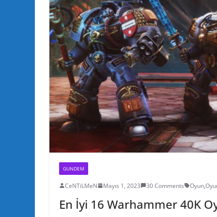
GUNDEM
CeNTiLMeN
Mayıs 1, 2023
30 Comments
Oyun
,
Oyu
En İyi 16 Warhammer 40K O