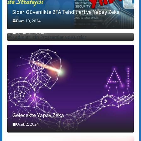
Siber Güvenlikte 2FA Tehditleri ve Yapay Zeka
Ekim 10, 2024
Kadınlar için Programlar ve Kurslar
Temmuz 20, 2024
Gelecekte Yapay Zeka
Ocak 2, 2024