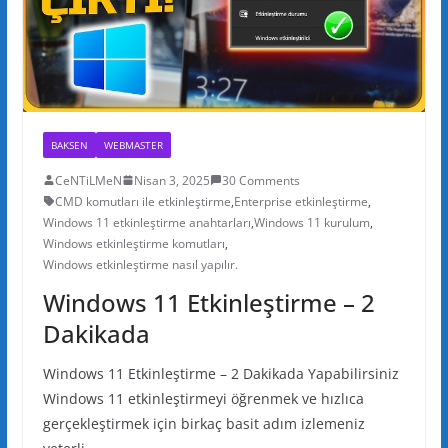
BAKSEN
WEBMASTER
CeNTiLMeN
Nisan 3, 2025
30 Comments
CMD komutları ile etkinleştirme
,
Enterprise etkinleştirme
,
Windows 11 etkinleştirme anahtarları
,
Windows 11 kurulum
,
Windows etkinleştirme komutları
,
Windows etkinleştirme nasıl yapılır.
Windows 11 Etkinleştirme – 2
Dakikada
Windows 11 Etkinleştirme – 2 Dakikada Yapabilirsiniz
Windows 11 etkinleştirmeyi öğrenmek ve hızlıca
gerçekleştirmek için birkaç basit adım izlemeniz