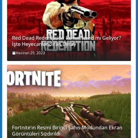
Red Dead Redemption Remastered mı Geliyor?
İşte Heyecanlandıran Detay
Haziran 29, 2023
Fortnite’ın Resmi Birinci Şahıs Modundan Ekran
Görüntüleri Sızdırıldı