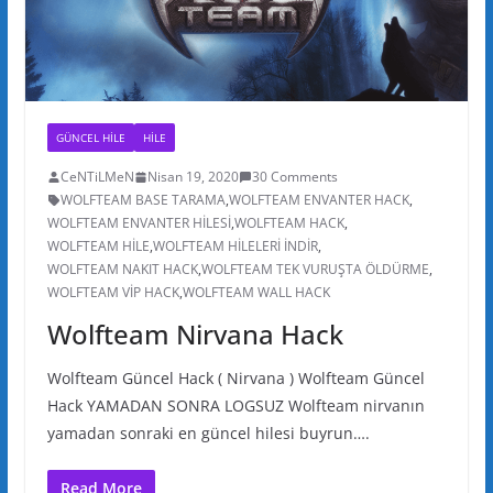
GÜNCEL HILE
HILE
CeNTiLMeN
Nisan 19, 2020
30 Comments
WOLFTEAM BASE TARAMA
,
WOLFTEAM ENVANTER HACK
,
WOLFTEAM ENVANTER HİLESİ
,
WOLFTEAM HACK
,
WOLFTEAM HİLE
,
WOLFTEAM HİLELERİ İNDİR
,
WOLFTEAM NAKIT HACK
,
WOLFTEAM TEK VURUŞTA ÖLDÜRME
,
WOLFTEAM VİP HACK
,
WOLFTEAM WALL HACK
Wolfteam Nirvana Hack
Wolfteam Güncel Hack ( Nirvana ) Wolfteam Güncel
Hack YAMADAN SONRA LOGSUZ Wolfteam nirvanın
yamadan sonraki en güncel hilesi buyrun….
Read More