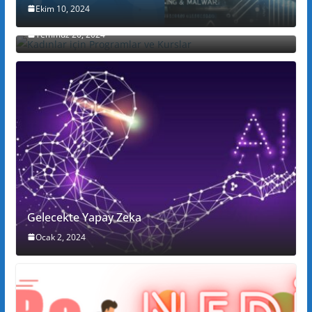
Ekim 10, 2024
Kadınlar için Programlar ve Kurslar
Temmuz 20, 2024
Gelecekte Yapay Zeka
Ocak 2, 2024