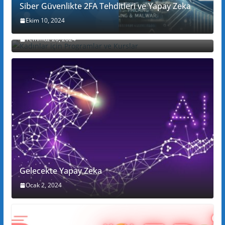
Siber Güvenlikte 2FA Tehditleri ve Yapay Zeka
Ekim 10, 2024
Kadınlar için Programlar ve Kurslar
Temmuz 20, 2024
Gelecekte Yapay Zeka
Ocak 2, 2024