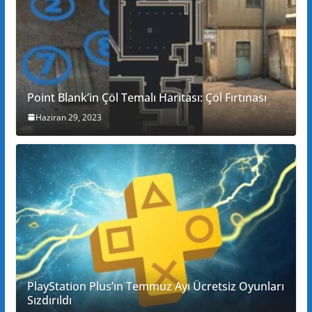
Point Blank’in Çöl Temalı Haritası: Çöl Fırtınası
Haziran 29, 2023
PlayStation Plus’ın Temmuz Ayı Ücretsiz Oyunları
Sızdırıldı