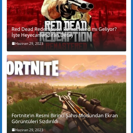
Red Dead Redemption Remastered mı Geliyor?
İşte Heyecanlandıran Detay
Haziran 29, 2023
Fortnite’ın Resmi Birinci Şahıs Modundan Ekran
Görüntüleri Sızdırıldı
Haziran 29, 2023