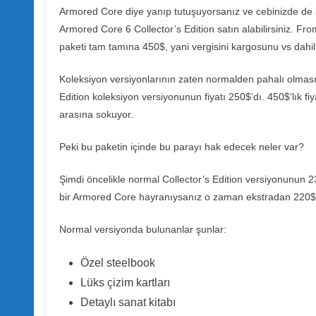
Armored Core diye yanıp tutuşuyorsanız ve cebinizde de s
Armored Core 6 Collector’s Edition satın alabilirsiniz. F
paketi tam tamına 450$, yani vergisini kargosunu vs dahil
Koleksiyon versiyonlarının zaten normalden pahalı olma
Edition koleksiyon versiyonunun fiyatı 250$’dı. 450$’lık fi
arasına sokuyor.
Peki bu paketin içinde bu parayı hak edecek neler var?
Şimdi öncelikle normal Collector’s Edition versiyonunun
bir Armored Core hayranıysanız o zaman ekstradan 220$ 
Normal versiyonda bulunanlar şunlar:
Özel steelbook
Lüks çizim kartları
Detaylı sanat kitabı