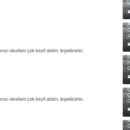
İ
P
P
A
O
S
R
R
R
ınızı okurken çok keyif aldım, teşekkürler.
G
H
D
I
D
Ç
Ç
ınızı okurken çok keyif aldım, teşekkürler.
D
A
T
F
Ö
B