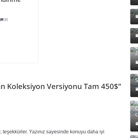
A
P
S
2
30
Y
G
Z
K
M
M
S
ın Koleksiyon Versiyonu Tam 450$
”
B
Ö
O
, teşekkürler. Yazınız sayesinde konuyu daha iyi
S