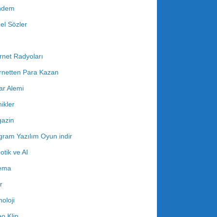
ndem
el Sözler
rnet Radyoları
ernetten Para Kazan
ar Alemi
ikler
azin
gram Yazılım Oyun indir
otik ve AI
ema
r
oloji
o Klip