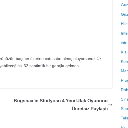
Gu
Güz
Hile
Inte
int
Kızl
rünüzün başının üzerine çatı satın almış oluyorsunuz 🙂
Kom
bileceğiniz 32 santimlik bir garajla gelmesi.
Mag
Pro
Rob
Sin
Bugsnax’ın Stüdyosu 4 Yeni Ufak Oyununu
Ücretsiz Paylaştı
Spo
Tekn
Vide