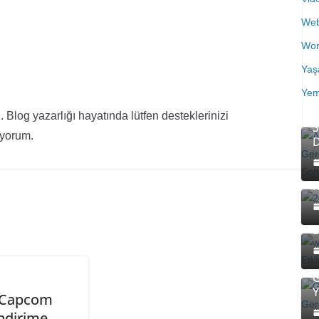
Web
Wor
Ya
Yeme
A
i
 Blog yazarlığı hayatında lütfen desteklerinizi
S
liyorum.
D
2
K
W
E
D
G
S
G
Y
 Capcom
K
ndirime