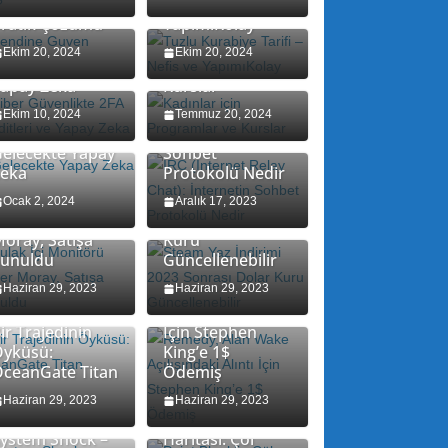
rtırmanın 7
Tarifi – Nefis ve
ratik Çözümü
YapımıKolay
iber Güvenlikte
Kadınlar için
Ekim 20, 2024
Ekim 20, 2024
FA Tehditleri ve
Programlar ve
apay Zeka
Kurslar
IRC (Internet
Relay Chat):
Ekim 10, 2024
Temmuz 20, 2024
İnternetin
elecekte Yapay
Sohbet
eka
Protokolü Nedir
Steam Yaz
ulak İçi
İndirimi 2023
Ocak 2, 2024
Aralık 17, 2023
onitörü Razer
Sonrası Dolar
oray, Satışa
Kuru
unuldu
Güncellenebilir
Remedy, Alan
Haziran 29, 2023
Wake
Haziran 29, 2023
Açılışındaki Alıntı
ir Trajedinin
İçin Stephen
yküsü:
King’e 1$
ceanGate Titan
Ödemiş
Point Blank’in
Haziran 29, 2023
Haziran 29, 2023
Çöl Temalı
ystem Shock –
Haritası: Çöl