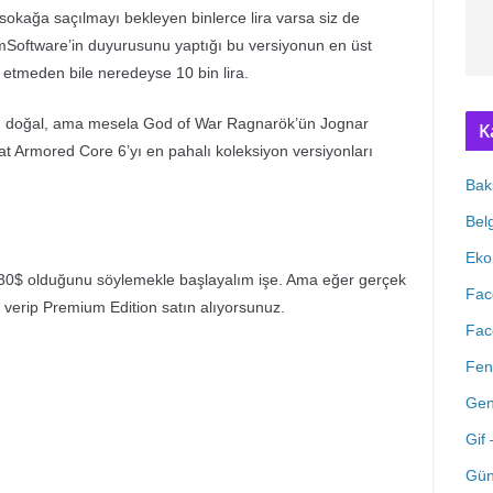
okağa saçılmayı bekleyen binlerce lira varsa siz de
romSoftware’in duyurusunu yaptığı bu versiyonun en üst
 etmeden bile neredeyse 10 bin lira.
sı doğal, ama mesela God of War Ragnarök’ün Jognar
K
yat Armored Core 6’yı en pahalı koleksiyon versiyonları
Bak
Belg
Eko
 230$ olduğunu söylemekle başlayalım işe. Ama eğer gerçek
Fac
verip Premium Edition satın alıyorsunuz.
Fac
Fen
Gen
Gif
Gün