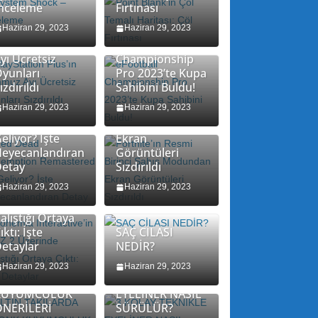
nceleme
Fırtınası
layStation
Haziran 29, 2023
Haziran 29, 2023
lus’ın Temmuz
eFootball
yı Ücretsiz
Championship
yunları
Pro 2023’te Kupa
ızdırıldı
Sahibini Buldu!
ed Dead
Fortnite’ın Resmi
edemption
Haziran 29, 2023
Birinci Şahıs
Haziran 29, 2023
emastered mı
Modundan
eliyor? İşte
Ekran
eyecanlandıran
Görüntüleri
etay
Sızdırıldı
Bohemia
nteractive’in
Haziran 29, 2023
Haziran 29, 2023
ayZ 2 Üzerinde
alıştığı Ortaya
ıktı: İşte
SAÇ CİLASI
etaylar
NEDİR?
LTIN
AKILARDA
3 KOLAY
Haziran 29, 2023
Haziran 29, 2023
İYONK
TEKNİKLE
KUYUMCULUK
EYELİNER NASIL
NERİLERİ
SÜRÜLÜR?
U YAZ