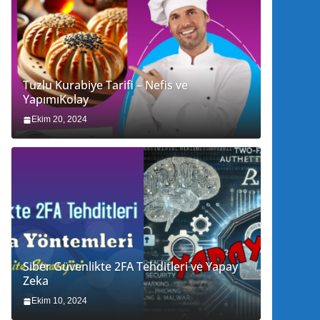
Tuzlu Kurabiye Tarifi – Nefis ve
YapımıKolay
Ekim 20, 2024
Siber Güvenlikte 2FA Tehditleri ve Yapay
Zeka
Ekim 10, 2024
Kadınlar için Programlar ve Kurslar