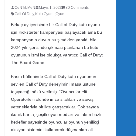
CeNTiLMeN
Mayıs 1, 2023
30 Comments
Call Of Duty
,
Kutu Oyunu
,
Oyun
Birkaç ay içerisinde bir Call of Duty kutu oyunu
için Kickstarter kampanyası başlayacak ama bu
kampanyanın duyurusu şimdiden yapıldı bile.
2024 yılı içerisinde çıkması planlanan bu kutu
oyununun ismi ise oldukça yaratıcı: Call of Duty:
The Board Game.
Basın bülteninde Call of Duty kutu oyununun
sevilen Call of Duty deneyimini masa üstüne
taşıyacağı sözü verilmiş. “Oyuncular elit
Operatörler rolünde imza silahları ve savaş
yetenekleriyle birlikte çatışacaklar. Çok sayıda
ikonik harita, çeşitli oyun modları ve takım bazlı
hedefler sayesinde oyuncular oyunun yenilikçi
aksiyon sistemini kullanarak düşmanları alt