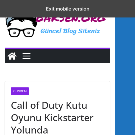
S
sohbet
Exit mobile version
Exit mobile version
k
live
i
p
t
o
c
o
n
t
e
GUNDEM
n
Call of Duty Kutu
t
Oyunu Kickstarter
Yolunda