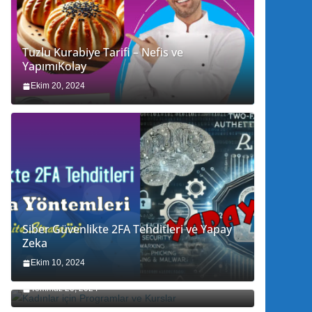
Tuzlu Kurabiye Tarifi – Nefis ve
YapımıKolay
Ekim 20, 2024
Siber Güvenlikte 2FA Tehditleri ve Yapay
Zeka
Ekim 10, 2024
Kadınlar için Programlar ve Kurslar
Temmuz 20, 2024