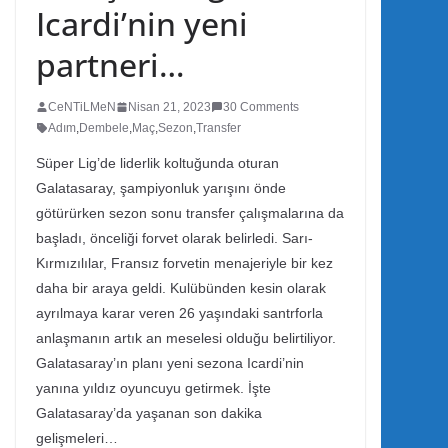
Icardi’nin yeni
partneri…
CeNTiLMeN
Nisan 21, 2023
30 Comments
Adım
,
Dembele
,
Maç
,
Sezon
,
Transfer
Süper Lig’de liderlik koltuğunda oturan
Galatasaray, şampiyonluk yarışını önde
götürürken sezon sonu transfer çalışmalarına da
başladı, önceliği forvet olarak belirledi. Sarı-
Kırmızılılar, Fransız forvetin menajeriyle bir kez
daha bir araya geldi. Kulübünden kesin olarak
ayrılmaya karar veren 26 yaşındaki santrforla
anlaşmanın artık an meselesi olduğu belirtiliyor.
Galatasaray’ın planı yeni sezona Icardi’nin
yanına yıldız oyuncuyu getirmek. İşte
Galatasaray’da yaşanan son dakika
gelişmeleri…