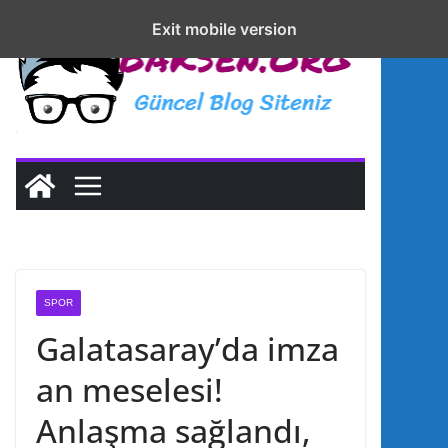
S
sohbet
Exit mobile version
Exit mobile version
k
live
i
p
t
o
c
o
n
t
e
SPOR
n
Galatasaray’da imza
t
an meselesi!
Anlaşma sağlandı,