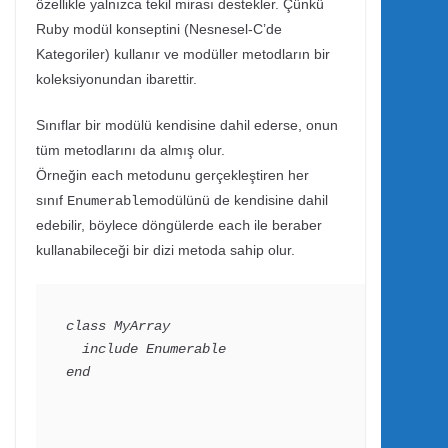
özellikle yalnızca tekil mirası destekler. Çünkü
Ruby modül konseptini (Nesnesel-C’de
Kategoriler) kullanır ve modüller metodların bir
koleksiyonundan ibarettir.
Sınıflar bir modülü kendisine dahil ederse, onun
tüm metodlarını da almış olur.
Örneğin
metodunu gerçekleştiren her
each
sınıf
modülünü de kendisine dahil
Enumerable
edebilir, böylece döngülerde
ile beraber
each
kullanabileceği bir dizi metoda sahip olur.
class MyArray

  include Enumerable

end