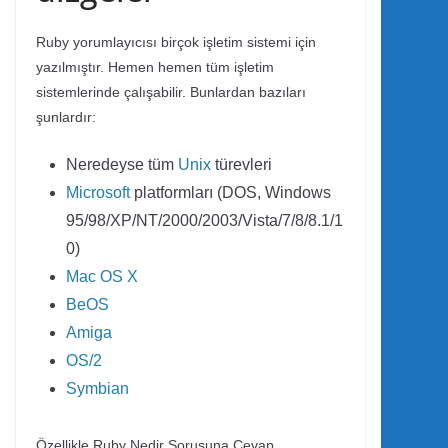
Ruby yorumlayıcısı birçok işletim sistemi için
yazılmıştır. Hemen hemen tüm işletim
sistemlerinde çalışabilir. Bunlardan bazıları
şunlardır:
Neredeyse tüm
Unix
türevleri
Microsoft
platformları (DOS, Windows
95/98/XP/NT/2000/2003/Vista/7/8/8.1/1
0)
Mac OS X
BeOS
Amiga
OS/2
Symbian
Özellikle Ruby Nedir Sorusuna Cevap