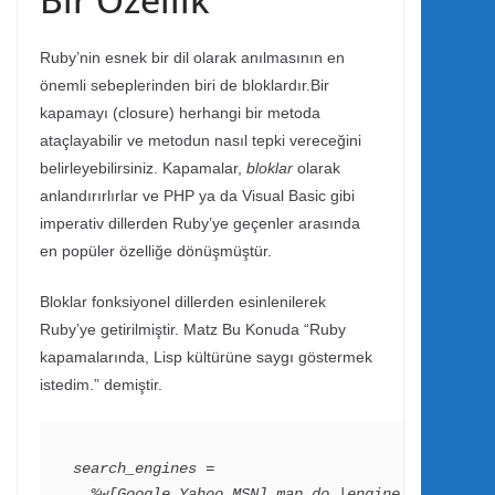
Ruby’nin esnek bir dil olarak anılmasının en
önemli sebeplerinden biri de bloklardır.Bir
kapamayı (closure) herhangi bir metoda
ataçlayabilir ve metodun nasıl tepki vereceğini
belirleyebilirsiniz. Kapamalar,
bloklar
olarak
anlandırırlırlar ve PHP ya da Visual Basic gibi
imperativ dillerden Ruby’ye geçenler arasında
en popüler özelliğe dönüşmüştür.
Bloklar fonksiyonel dillerden esinlenilerek
Ruby’ye getirilmiştir. Matz Bu Konuda “Ruby
kapamalarında, Lisp kültürüne saygı göstermek
istedim.” demiştir.
search_engines =

  %w[Google Yahoo MSN].map do |engine|
