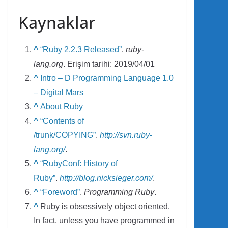
Kaynaklar
^
“Ruby 2.2.3 Released”
.
ruby-
lang.org
. Erişim tarihi: 2019/04/01
^
Intro – D Programming Language 1.0
– Digital Mars
^
About Ruby
^
“Contents of
/trunk/COPYING”
.
http://svn.ruby-
lang.org/
.
^
“RubyConf: History of
Ruby”
.
http://blog.nicksieger.com/
.
^
“Foreword”
.
Programming Ruby
.
^
Ruby is obsessively object oriented.
In fact, unless you have programmed in