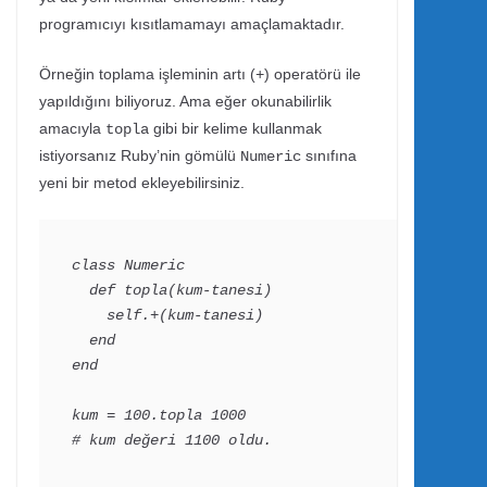
programıcıyı kısıtlamamayı amaçlamaktadır.
Örneğin toplama işleminin artı (
) operatörü ile
+
yapıldığını biliyoruz. Ama eğer okunabilirlik
amacıyla
gibi bir kelime kullanmak
topla
istiyorsanız Ruby’nin gömülü
sınıfına
Numeric
yeni bir metod ekleyebilirsiniz.
class Numeric

  def topla(kum-tanesi)

    self.+(kum-tanesi)

  end

end

kum = 100.topla 1000

# kum değeri 1100 oldu. 