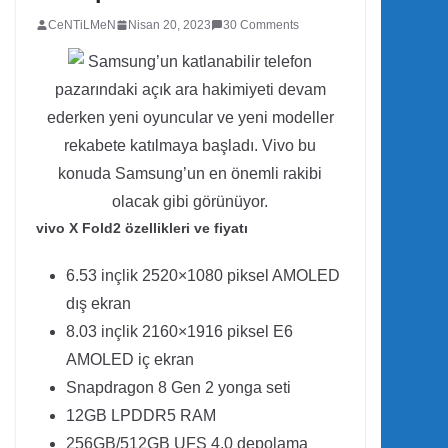
CeNTiLMeN
Nisan 20, 2023
30 Comments
Samsung’un katlanabilir telefon
pazarındaki açık ara hakimiyeti devam
ederken yeni oyuncular ve yeni modeller
rekabete katılmaya başladı. Vivo bu
konuda Samsung’un en önemli rakibi
olacak gibi görünüyor.
vivo X Fold2 özellikleri ve fiyatı
6.53 inçlik 2520×1080 piksel AMOLED
dış ekran
8.03 inçlik 2160×1916 piksel E6
AMOLED iç ekran
Snapdragon 8 Gen 2 yonga seti
12GB LPDDR5 RAM
256GB/512GB UFS 4.0 depolama