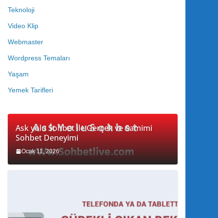
Teknoloji
Video Klip
Webmaster
Wordpress Temaları
Yaşam
Yemek Tarifleri
Ask yolu Sohbet ile Gerçek ve Samimi
Sohbet Deneyimi
Ocak 11, 2026