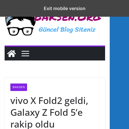
S
sohbet
Exit mobile version
Exit mobile version
k
live
i
p
t
o
c
o
n
t
e
BAKSEN
n
vivo X Fold2 geldi,
t
Galaxy Z Fold 5’e
rakip oldu