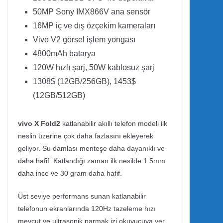
50MP Sony IMX866V ana sensör
16MP iç ve dış özçekim kameraları
Vivo V2 görsel işlem yongası
4800mAh batarya
120W hızlı şarj, 50W kablosuz şarj
1308$ (12GB/256GB), 1453$
(12GB/512GB)
vivo X Fold2
katlanabilir akıllı telefon modeli ilk
neslin üzerine çok daha fazlasını ekleyerek
geliyor. Su damlası menteşe daha dayanıklı ve
daha hafif. Katlandığı zaman ilk nesilde 1.5mm
daha ince ve 30 gram daha hafif.
Üst seviye performans sunan katlanabilir
telefonun ekranlarında 120Hz tazeleme hızı
mevcut ve ultrasonik parmak izi okuyucuya yer