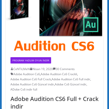
PROGRAM YAZILIM OYUN INDIR
CeNTiLMeN
Nisan 19, 2020
30 Comments
Adobe Audition Cs6
,
Adobe Audition Cs6 Crackli
,
Adobe Audition Cs6 Full Crack
,
Adobe Audition Cs6 Full indir
,
Adobe Audition Cs6 Güncel indir
,
Adobe Cs6 Güncel indir
,
ADobe Cs6 indir full
Adobe Audition CS6 Full + Crack
indir