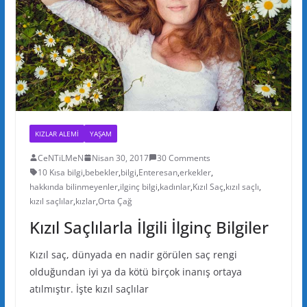
KIZLAR ALEMI
YAŞAM
CeNTiLMeN
Nisan 30, 2017
30 Comments
10 Kısa bilgi
,
bebekler
,
bilgi
,
Enteresan
,
erkekler
,
hakkında bilinmeyenler
,
ilginç bilgi
,
kadınlar
,
Kızıl Saç
,
kızıl saçlı
,
kızıl saçlılar
,
kızlar
,
Orta Çağ
Kızıl Saçlılarla İlgili İlginç Bilgiler
Kızıl saç, dünyada en nadir görülen saç rengi
olduğundan iyi ya da kötü birçok inanış ortaya
atılmıştır. İşte kızıl saçlılar