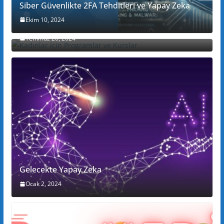
Siber Güvenlikte 2FA Tehditleri ve Yapay Zeka
Ekim 10, 2024
Kadınlar için Programlar ve Kurslar
Temmuz 20, 2024
Gelecekte Yapay Zeka
Ocak 2, 2024