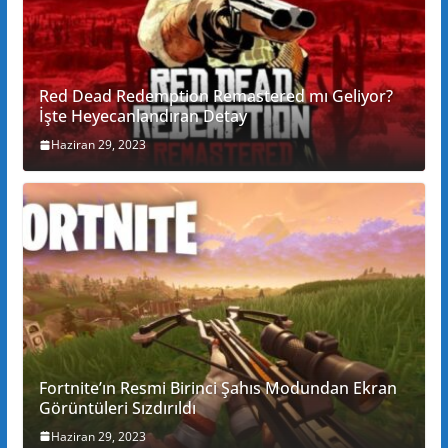
Red Dead Redemption Remastered mı Geliyor?
İşte Heyecanlandıran Detay
Haziran 29, 2023
Fortnite’ın Resmi Birinci Şahıs Modundan Ekran
Görüntüleri Sızdırıldı
Haziran 29, 2023