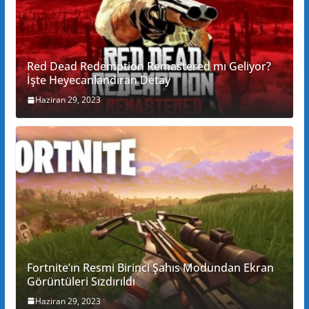
Red Dead Redemption Remastered mı Geliyor?
İşte Heyecanlandıran Detay
Haziran 29, 2023
Fortnite’ın Resmi Birinci Şahıs Modundan Ekran
Görüntüleri Sızdırıldı
Haziran 29, 2023