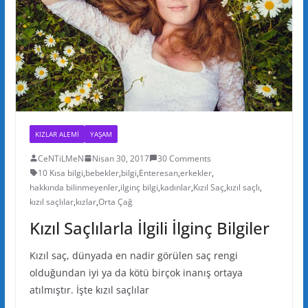
KIZLAR ALEMI
YAŞAM
CeNTiLMeN
Nisan 30, 2017
30 Comments
10 Kısa bilgi
,
bebekler
,
bilgi
,
Enteresan
,
erkekler
,
hakkında bilinmeyenler
,
ilginç bilgi
,
kadınlar
,
Kızıl Saç
,
kızıl saçlı
,
kızıl saçlılar
,
kızlar
,
Orta Çağ
Kızıl Saçlılarla İlgili İlginç Bilgiler
Kızıl saç, dünyada en nadir görülen saç rengi
olduğundan iyi ya da kötü birçok inanış ortaya
atılmıştır. İşte kızıl saçlılar