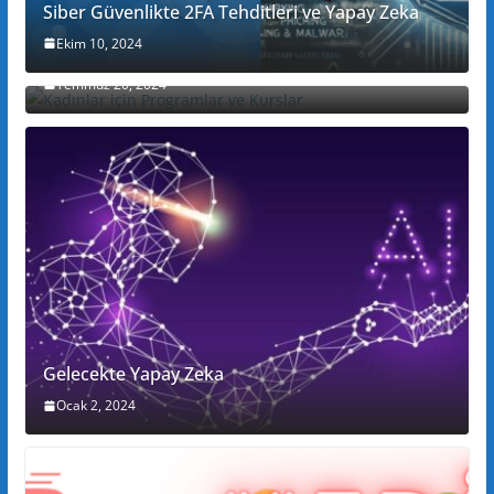
Siber Güvenlikte 2FA Tehditleri ve Yapay Zeka
Ekim 10, 2024
Kadınlar için Programlar ve Kurslar
Temmuz 20, 2024
Gelecekte Yapay Zeka
Ocak 2, 2024