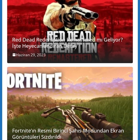
Red Dead Redemption Remastered mı Geliyor?
İşte Heyecanlandıran Detay
Haziran 29, 2023
Fortnite’ın Resmi Birinci Şahıs Modundan Ekran
Görüntüleri Sızdırıldı