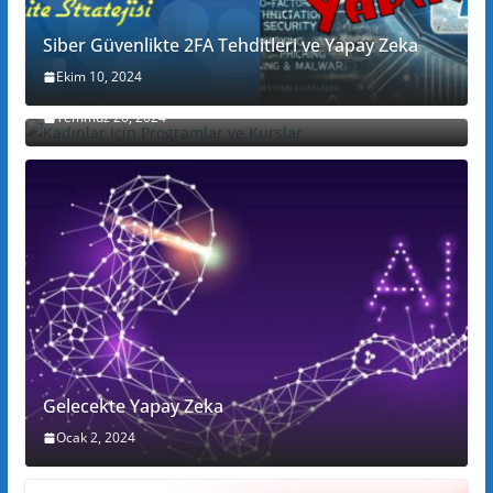
Siber Güvenlikte 2FA Tehditleri ve Yapay Zeka
Ekim 10, 2024
Kadınlar için Programlar ve Kurslar
Temmuz 20, 2024
Gelecekte Yapay Zeka
Ocak 2, 2024