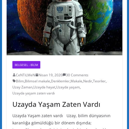
BELGESEL - BILIM
CeNTiLMeN
Nisan 19, 2020
30 Comments
Bilim
,
Bilimsel makale
,
Denklemler
,
Makale
,
Nedir
,
Teoriler
,
Uzay Zaman
,
Uzayda hayat
,
Uzayda yaşam
,
Uzayda yaşam zaten vardı
Uzayda Yaşam Zaten Vardı
Uzayda Yaşam zaten vardı Uzay, bilim dünyasının
karanlığa gömüldüğü bir dönem dışında;