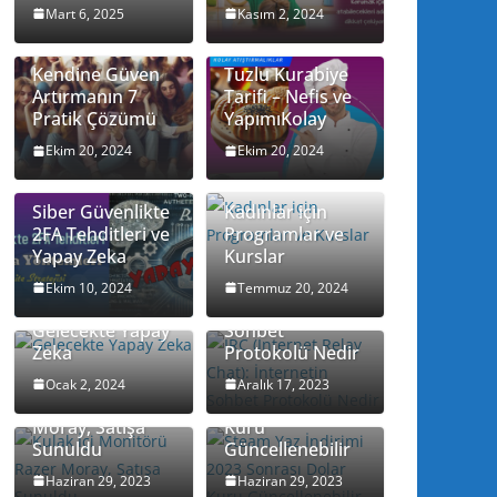
Mart 6, 2025
Kasım 2, 2024
Kendine Güven
Tuzlu Kurabiye
Artırmanın 7
Tarifi – Nefis ve
Pratik Çözümü
YapımıKolay
Ekim 20, 2024
Ekim 20, 2024
Siber Güvenlikte
Kadınlar için
2FA Tehditleri ve
Programlar ve
Yapay Zeka
Kurslar
IRC (Internet
Relay Chat):
Ekim 10, 2024
Temmuz 20, 2024
İnternetin
Gelecekte Yapay
Sohbet
Zeka
Protokolü Nedir
Steam Yaz
Kulak İçi
İndirimi 2023
Ocak 2, 2024
Aralık 17, 2023
Monitörü Razer
Sonrası Dolar
Moray, Satışa
Kuru
Sunuldu
Güncellenebilir
Remedy, Alan
Haziran 29, 2023
Haziran 29, 2023
Wake