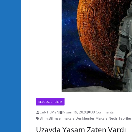
BELGESEL - BILIM
CeNTiLMeN
Nisan 19, 2020
30 Comments
Bilim
,
Bilimsel makale
,
Denklemler
,
Makale
,
Nedir
,
Teoriler
Uzayda Yaşam Zaten Vardı