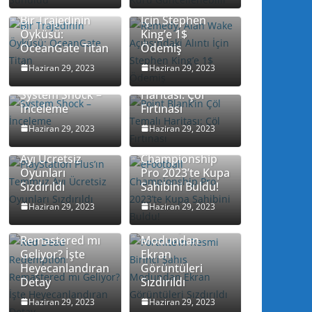
Açılışındaki Alıntı
Bir Trajedinin
İçin Stephen
Öyküsü:
King’e 1$
OceanGate Titan
Ödemiş
Point Blank’in
Haziran 29, 2023
Haziran 29, 2023
Çöl Temalı
System Shock –
Haritası: Çöl
İnceleme
Fırtınası
Haziran 29, 2023
Haziran 29, 2023
PlayStation
Plus’ın Temmuz
eFootball
Ayı Ücretsiz
Championship
Oyunları
Pro 2023’te Kupa
Sızdırıldı
Sahibini Buldu!
Haziran 29, 2023
Haziran 29, 2023
Red Dead
Fortnite’ın Resmi
Redemption
Birinci Şahıs
Remastered mı
Modundan
Geliyor? İşte
Ekran
Heyecanlandıran
Görüntüleri
Detay
Sızdırıldı
Haziran 29, 2023
Haziran 29, 2023
Bohemia