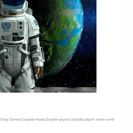
,
Uzay Zaman
,
Uzayda hayat
,
Uzayda yaşam
,
Uzayda yaşam zaten vardı