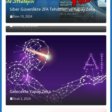
Siber Güvenlikte 2FA Tehditleri ve Yapay Zeka
Ekim 10, 2024
Kadınlar için Programlar ve Kurslar
Temmuz 20, 2024
Gelecekte Yapay Zeka
Ocak 2, 2024