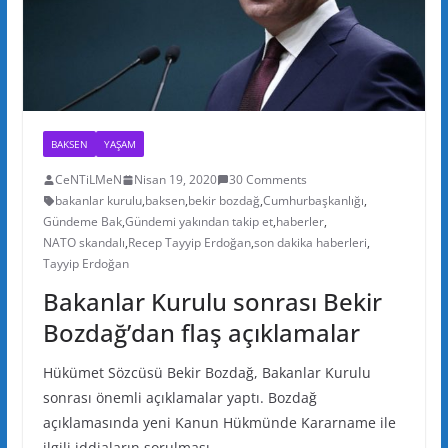
BAKSEN
YAŞAM
CeNTiLMeN
Nisan 19, 2020
30 Comments
bakanlar kurulu
,
baksen
,
bekir bozdağ
,
Cumhurbaşkanlığı
,
Gündeme Bak
,
Gündemi yakından takip et
,
haberler
,
NATO skandalı
,
Recep Tayyip Erdoğan
,
son dakika haberleri
,
Tayyip Erdoğan
Bakanlar Kurulu sonrası Bekir
Bozdağ’dan flaş açıklamalar
Hükümet Sözcüsü Bekir Bozdağ, Bakanlar Kurulu
sonrası önemli açıklamalar yaptı. Bozdağ
açıklamasında yeni Kanun Hükmünde Kararname ile
ilgili iddiaların sorulması