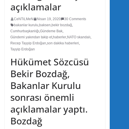
açıklamalar
CeNTiLMeN
Nisan 19, 2020
30 Comments
bakanlar kurulu
,
baksen
,
bekir bozdağ
,
Cumhurbaşkanlığı
,
Gündeme Bak
,
Gündemi yakından takip et
,
haberler
,
NATO skandalı
,
Recep Tayyip Erdoğan
,
son dakika haberleri
,
Tayyip Erdoğan
Hükümet Sözcüsü
Bekir Bozdağ,
Bakanlar Kurulu
sonrası önemli
açıklamalar yaptı.
Bozdağ