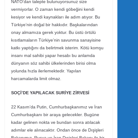
NATO’dan talepte bulunuyorsunuz size
vermiyorlar. O zaman kendi göbeğini kendi
kesiyor ve kendi kaynakları ile adım atıyor. Bu
Türkiye’nin doğal bir hakkıdır. Başkalarından
onay almamıza gerek yoktur. Bu üstü örtülü
kısıtlamaların Türkiye’nin savunma sanayisine
katkı yaptığını da belirtmek isterim. Kötü komşu
insanı mal sahibi yapar hesabı bu anlamda
dünyanın söz sahibi ülkelerinden birisi olma
yolunda hızla ilerlemektedir. Yapılan
harcamalarda limit olmaz.
SOÇİ’DE YAPILACAK SURİYE ZİRVESİ
22 Kasım’da Putin, Cumhurbaşkanımız ve İran
Cumhurbaşkanı bir araya gelecekler. Bugüne
kadar gelinen nokta ve bundan sonra atılacak
adımlar ele alınacaktır. Ondan önce de Dışişleri
Bakanımız, Rusya ve İran Dışişleri Bakanı ile bir