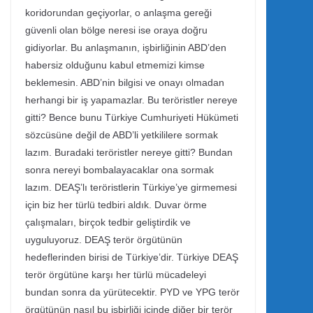
koridorundan geçiyorlar, o anlaşma gereği
güvenli olan bölge neresi ise oraya doğru
gidiyorlar. Bu anlaşmanın, işbirliğinin ABD’den
habersiz olduğunu kabul etmemizi kimse
beklemesin. ABD’nin bilgisi ve onayı olmadan
herhangi bir iş yapamazlar. Bu teröristler nereye
gitti? Bence bunu Türkiye Cumhuriyeti Hükümeti
sözcüsüne değil de ABD’li yetkililere sormak
lazım. Buradaki teröristler nereye gitti? Bundan
sonra nereyi bombalayacaklar ona sormak
lazım. DEAŞ’lı teröristlerin Türkiye’ye girmemesi
için biz her türlü tedbiri aldık. Duvar örme
çalışmaları, birçok tedbir geliştirdik ve
uyguluyoruz. DEAŞ terör örgütünün
hedeflerinden birisi de Türkiye’dir. Türkiye DEAŞ
terör örgütüne karşı her türlü mücadeleyi
bundan sonra da yürütecektir. PYD ve YPG terör
örgütünün nasıl bu işbirliği içinde diğer bir terör