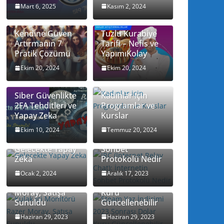
Mart 6, 2025
Kasım 2, 2024
Kendine Güven
Tuzlu Kurabiye
Artırmanın 7
Tarifi – Nefis ve
Pratik Çözümü
YapımıKolay
Ekim 20, 2024
Ekim 20, 2024
Siber Güvenlikte
Kadınlar için
2FA Tehditleri ve
Programlar ve
Yapay Zeka
Kurslar
IRC (Internet
Relay Chat):
Ekim 10, 2024
Temmuz 20, 2024
İnternetin
Gelecekte Yapay
Sohbet
Zeka
Protokolü Nedir
Steam Yaz
Kulak İçi
İndirimi 2023
Ocak 2, 2024
Aralık 17, 2023
Monitörü Razer
Sonrası Dolar
Moray, Satışa
Kuru
Sunuldu
Güncellenebilir
Remedy, Alan
Haziran 29, 2023
Haziran 29, 2023
Wake