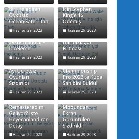
Açılışındaki Alıntı
Bir Trajedinin
İçin Stephen
Öyküsü:
King’e 1$
OceanGate Titan
Ödemiş
Point Blank’in
Haziran 29, 2023
Haziran 29, 2023
Çöl Temalı
System Shock –
Haritası: Çöl
İnceleme
Fırtınası
Haziran 29, 2023
Haziran 29, 2023
PlayStation
Plus’ın Temmuz
eFootball
Ayı Ücretsiz
Championship
Oyunları
Pro 2023’te Kupa
Sızdırıldı
Sahibini Buldu!
Haziran 29, 2023
Haziran 29, 2023
Red Dead
Fortnite’ın Resmi
Redemption
Birinci Şahıs
Remastered mı
Modundan
Geliyor? İşte
Ekran
Heyecanlandıran
Görüntüleri
Detay
Sızdırıldı
Haziran 29, 2023
Haziran 29, 2023
Bohemia