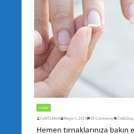
YAŞAM
CeNTiLMeN
Mayıs 1, 2023
30 Comments
Ciddi
,
Düz
,
Hemen tırnaklarınıza bakın eğ