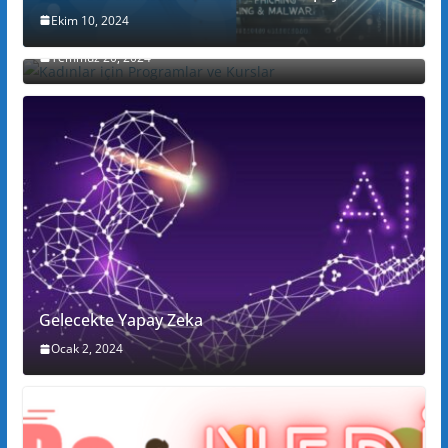
Ekim 10, 2024
Kadınlar için Programlar ve Kurslar
Temmuz 20, 2024
Gelecekte Yapay Zeka
Ocak 2, 2024