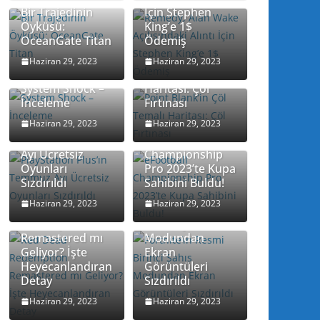
Bir Trajedinin
İçin Stephen
Öyküsü:
King’e 1$
OceanGate Titan
Ödemiş
Point Blank’in
Haziran 29, 2023
Haziran 29, 2023
Çöl Temalı
System Shock –
Haritası: Çöl
İnceleme
Fırtınası
Haziran 29, 2023
Haziran 29, 2023
PlayStation
Plus’ın Temmuz
eFootball
Ayı Ücretsiz
Championship
Oyunları
Pro 2023’te Kupa
Sızdırıldı
Sahibini Buldu!
Haziran 29, 2023
Haziran 29, 2023
Red Dead
Fortnite’ın Resmi
Redemption
Birinci Şahıs
Remastered mı
Modundan
Geliyor? İşte
Ekran
Heyecanlandıran
Görüntüleri
Detay
Sızdırıldı
Haziran 29, 2023
Haziran 29, 2023
Bohemia