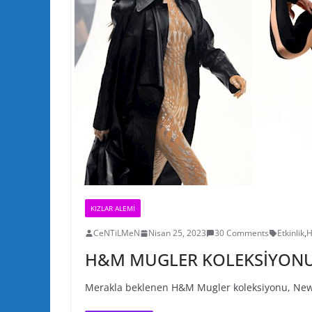
KIZLAR ALEMI
CeNTiLMeN
Nisan 25, 2023
30 Comments
Etkinlik
,
H&M MUGLER KOLEKSİYON
Merakla beklenen H&M Mugler koleksiyonu, New Yo