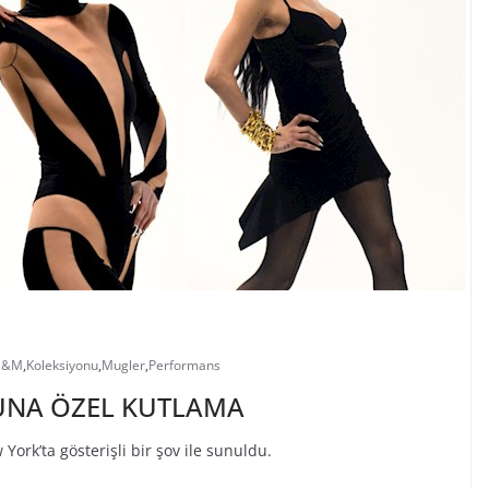
H&M
,
Koleksiyonu
,
Mugler
,
Performans
UNA ÖZEL KUTLAMA
rk’ta gösterişli bir şov ile sunuldu.